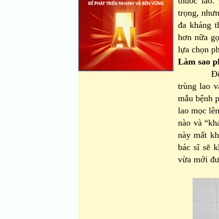
thuốc lao.
trọng, như
đa kháng t
hơn nữa gọ
lựa chọn ph
Làm sao ph
Để phát h
trùng lao 
mẫu bệnh ph
lao mọc lên
nào và “khá
này mất kh
bác sĩ sẽ 
vừa mới đư