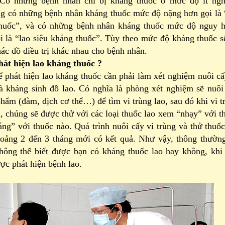
 Có những bệnh nhân chỉ bị kháng thuốc ở mức độ ít ng
ng có những bệnh nhân kháng thuốc mức độ nặng hơn gọi là 
huốc”, và có những bệnh nhân kháng thuốc mức độ nguy 
i là “lao siêu kháng thuốc”. Tùy theo mức độ kháng thuốc s
ác đồ điều trị khác nhau cho bệnh nhân.
át hiện lao kháng thuốc ?
iện lao kháng thuốc cần phải làm xét nghiệm nuôi cấ
và kháng sinh đồ lao. Có nghĩa là phòng xét nghiệm sẽ nuôi
ẩm (đàm, dịch cơ thể…) để tìm vi trùng lao, sau đó khi vi t
, chúng sẽ được thử với các loại thuốc lao xem “nhạy” với t
ng” với thuốc nào. Quá trình nuôi cấy vi trùng và thử thuốc
oảng 2 đến 3 tháng mới có kết quả. Như vậy, thông thường
không thể biết được bạn có kháng thuốc lao hay không, khi
ợc phát hiện bệnh lao.