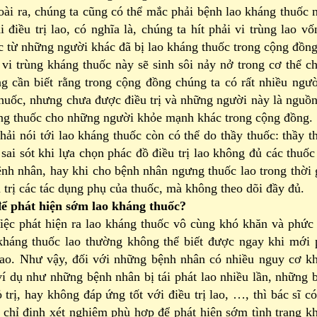
 chúng ta cũng có thể mắc phải bệnh lao kháng thuốc 
i điều trị lao, có nghĩa là, chúng ta hít phải vi trùng lao vố
c từ những người khác đã bị lao kháng thuốc trong cộng đồng
 vi trùng kháng thuốc này sẽ sinh sôi nảy nở trong cơ thể c
ng cần biết rằng trong cộng đồng chúng ta có rất nhiều ngườ
thuốc, nhưng chưa được điều trị và những người này là nguồn
áng thuốc cho những người khỏe mạnh khác trong cộng đồng.
ải nói tới lao kháng thuốc còn có thể do thầy thuốc: thầy t
sai sót khi lựa chọn phác đồ điều trị lao không đủ các thuốc
ệnh nhân, hay khi cho bệnh nhân ngưng thuốc lao trong thời 
u trị các tác dụng phụ của thuốc, mà không theo dõi đầy đủ.
ể phát hiện sớm lao kháng thuốc?
 hiện ra lao kháng thuốc vô cùng khó khăn và phức 
 kháng thuốc lao thường không thể biết được ngay khi mới 
lao. Như vậy, đối với những bệnh nhân có nhiều nguy cơ k
ví dụ như những bệnh nhân bị tái phát lao nhiều lần, những 
 trị, hay không đáp ứng tốt với điều trị lao, …, thì bác sĩ có
 chỉ định xét nghiệm phù hợp để phát hiện sớm tình trạng k