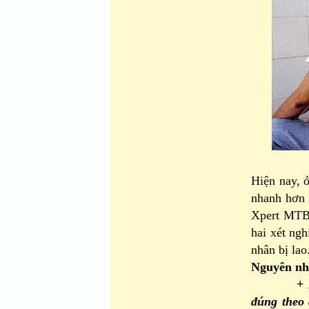
Hiện nay, 
nhanh hơn 
Xpert MTB/
hai xét ng
nhân bị lao
Nguyên nhâ
+ Nguyên
đúng theo 