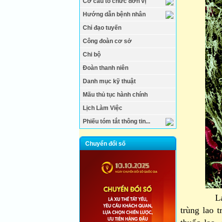
Cơ cấu tổ chức đơn vị
Hướng dẫn bệnh nhân
Chỉ đạo tuyến
Công đoàn cơ sở
Chi bộ
Đoàn thanh niên
Danh mục kỹ thuật
Mãu thủ tục hành chính
Lịch Làm Việc
Phiếu tóm tắt thông tin...
Chuyển đổi số
Lao đa kh
trùng lao 