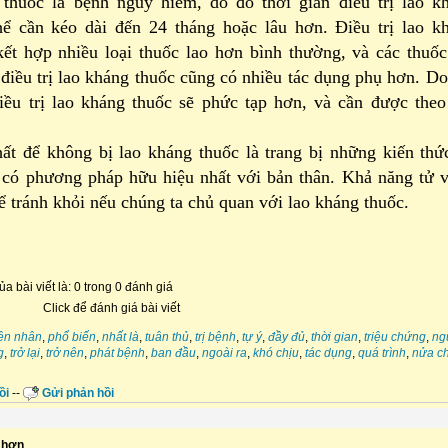
thuốc là bệnh nguy hiểm, do đó thời gian điều trị lao k
hể cần kéo dài đến 24 tháng hoặc lâu hơn. Điều trị lao k
kết hợp nhiều loại thuốc lao hơn bình thường, và các thuốc
điều trị lao kháng thuốc cũng có nhiều tác dụng phụ hơn. Do
điều trị lao kháng thuốc sẽ phức tạp hơn, và cần được theo
hất để không bị lao kháng thuốc là trang bị những kiến thứ
 có phương pháp hữu hiệu nhất với bản thân. Khả năng tử 
ể tránh khỏi nếu chúng ta chủ quan với lao kháng thuốc.
a bài viết là: 0 trong 0 đánh giá
Click để đánh giá bài viết
ên nhân
,
phổ biến
,
nhất là
,
tuân thủ
,
trị bệnh
,
tự ý
,
đầy đủ
,
thời gian
,
triệu chứng
,
ng
g
,
trở lại
,
trở nên
,
phát bệnh
,
ban đầu
,
ngoài ra
,
khó chịu
,
tác dụng
,
quá trình
,
nửa c
ồi
--
Gửi phản hồi
 hơn