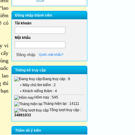
hiêm
2026
“lao
hiểm
Đăng nhập thành viên
ẽ có
Tài khoản
Mật khẩu
y vi
 cấy
Quên mật khẩu?
rùng
huốc
Thống kê truy cập
 lao
Đang truy cập : 6
 thì
•
Máy chủ tìm kiếm : 2
 bạn
•
Khách viếng thăm : 4
Hôm nay : 545
Tháng hiện tại : 14111
Tổng lượt truy cập :
34891033
Thăm dò ý kiến