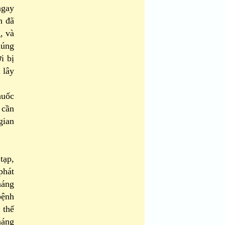
ngay
n đã
, và
húng
i bị
 lây
huốc
 cần
gian
tạp,
phát
háng
bệnh
 thể
háng