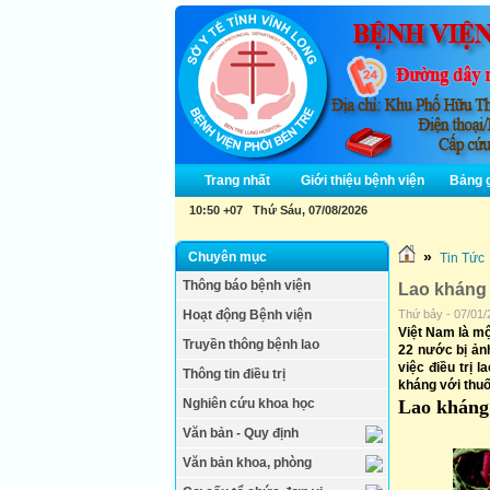
Trang nhất
Giới thiệu bệnh viện
Bảng g
10:50 +07 Thứ Sáu, 07/08/2026
»
Chuyên mục
Tin Tức
Thông báo bệnh viện
Lao kháng 
Hoạt động Bệnh viện
Thứ bảy - 07/01/
Việt Nam là mộ
Truyền thông bệnh lao
22 nước bị ảnh
việc điều trị 
Thông tin điều trị
kháng với thuốc
Nghiên cứu khoa học
Lao kháng 
Văn bản - Quy định
Văn bản khoa, phòng