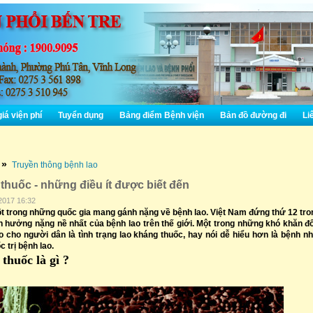
iá viện phí
Tuyển dụng
Bảng điểm Bệnh viện
Bản đồ đường đi
Liê
»
Truyền thông bệnh lao
thuốc - những điều ít được biết đến
2017 16:32
t trong những quốc gia mang gánh nặng về bệnh lao. Việt Nam đứng thứ 12 tro
 hưởng nặng nề nhất của bệnh lao trên thế giới. Một trong những khó khăn đố
lao cho người dân là tình trạng lao kháng thuốc, hay nói dễ hiểu hơn là bệnh nh
 trị bệnh lao.
thuốc là gì ?