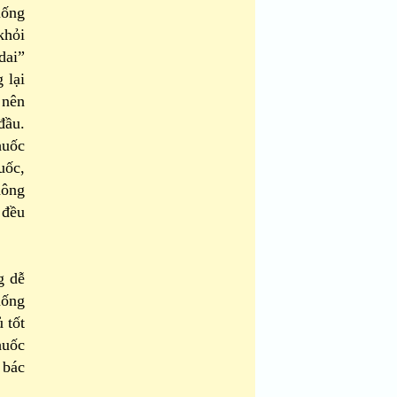
uống
khỏi
dai”
 lại
 nên
đầu.
huốc
uốc,
hông
 đều
ng dễ
hống
 tốt
huốc
 bác