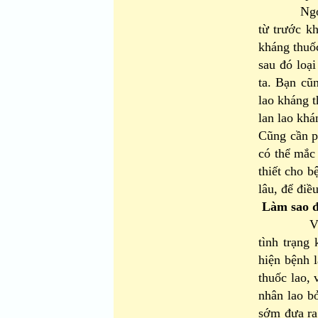
Ngoài ra,
từ trước kh
kháng thuố
sau đó loại
ta. Bạn cũ
lao kháng 
lan lao kh
Cũng cần ph
có thể mắc 
thiết cho b
lâu, để điề
Làm sao đ
Việc phát
tình trạng
hiện bệnh 
thuốc lao, 
nhân lao bỏ
sớm đưa ra