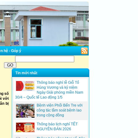
n hệ - Góp ý
Tin mới nhất
Thông báo nghỉ lễ Giỗ Tổ
Hùng Vương và kỷ niệm
Ngày Giải phóng miền Nam
ng số
30/4 – Quốc tế Lao động 1/5
i với
ân bị
Bệnh viện Phổi Bến Tre với
công tác tầm soát bệnh lao
trong cộng đồng
Thông báo lịch nghỉ TẾT
NGUYÊN ĐÁN 2026