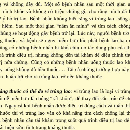
 và không đầy đủ. Một số bệnh nhân sau một thời gian 
y mình khỏe và không có triệu chứng gì, cho rằng mình đã 
 ý bỏ trị lao. Bệnh nhân không biết rằng vi trùng lao “sống 
y hiểm. Sau một thời gian “nằm ẩn mình” và tìm cách chống
chúng sẽ hoạt động gây bệnh trở lại. Lúc này, người bệnh trở
ng thuốc, và bệnh sẽ nguy hiểm hơn lúc phát bệnh lao ban 
cũng có những bệnh nhân bị khó chịu do tác dụng phụ của t
uá trình điều trị, nhưng không đến tái khám để điều chỉnh th
rị nửa chừng. Cũng có những bệnh nhân uống thuốc lao k
ay uống không đủ liều thuốc…. Tất cả những trường hợp này
ện thuận lợi cho vi trùng lao trở nên kháng thuốc.
áng thuốc có thể do vi trùng lao
: vi trùng lao là loại vi trù
ói dễ hiểu hơn là chúng “rất khôn”, dễ thay đổi cấu trúc để c
ao. Ngay cả khi bệnh nhân được điều trị đúng cách và tuân thủ
thuốc thì vi trùng lao vẫn có khả năng tìm cách chống lại t
, bệnh nhân cần tái khám trong suốt quá trình điều trị lao để
hát hiện sớm tình trạng kháng thuốc.