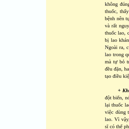
không đúng
thuốc, thấ
bệnh nên tự
và rất ngu
thuốc lao, 
bị lao khá
Ngoài ra, 
lao trong q
mà tự bỏ t
đều đặn, h
tạo điều ki
+ Kh
đột biến, n
lại thuốc l
việc dùng 
lao. Vì vậy
sĩ có thể p