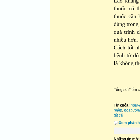
Lao kháng 
thuốc có t
thuốc cần 
dùng trong 
quá trình 
nhiều hơn.
Cách tốt n
bệnh từ đó
là không th
Tổng số điểm củ
Từ khóa:
nguy
hiểm
,
hoạt độn
tất cả
Xem phản h
Những tin mới