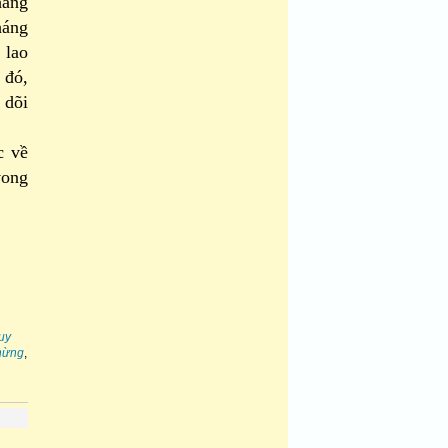
háng
háng
 lao
 đó,
 dõi
c về
vong
uy
hừng
,