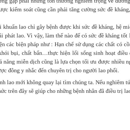
gặp phải những tổn thương nghiêm trọng về đường hô 
được kiểm soát cũng cần phải tăng cường sức đề kháng,
ẩn lao chỉ gây bệnh được khi sức đề kháng, hệ miễn
 phát lao. Vì vậy, làm thế nào để có sức đề kháng tốt 
iện các biện pháp như : Hạn chế sử dụng các chất có cồ
hói bụi, chất bẩn…thực hiện lối sống sinh hoạt điề
ả năng miễn dịch cũng là lựa chọn tối ưu được nhiều 
ợc đông y nhắc đến chuyên trị cho người lao phổi.
 lao mới không quay lại tìm chúng ta. Nếu nghiêm túc
c trên đây sẽ giúp cho những bệnh nhân đã điều trị lao 