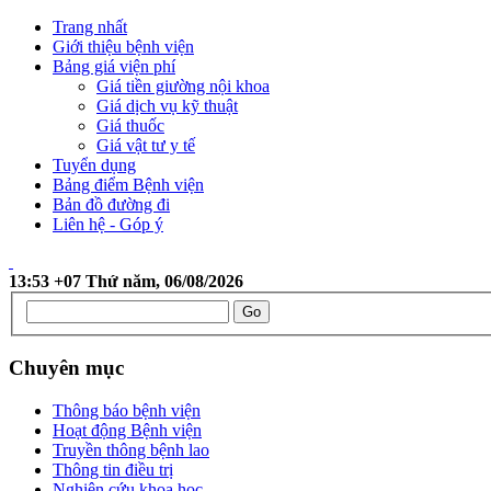
Trang nhất
Giới thiệu bệnh viện
Bảng giá viện phí
Giá tiền giường nội khoa
Giá dịch vụ kỹ thuật
Giá thuốc
Giá vật tư y tế
Tuyển dụng
Bảng điểm Bệnh viện
Bản đồ đường đi
Liên hệ - Góp ý
13:53 +07 Thứ năm, 06/08/2026
Chuyên mục
Thông báo bệnh viện
Hoạt động Bệnh viện
Truyền thông bệnh lao
Thông tin điều trị
Nghiên cứu khoa học