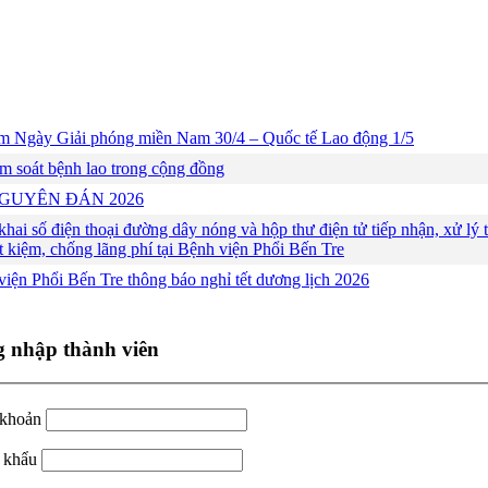
m Ngày Giải phóng miền Nam 30/4 – Quốc tế Lao động 1/5
ầm soát bệnh lao trong cộng đồng
T NGUYÊN ĐÁN 2026
ai số điện thoại đường dây nóng và hộp thư điện tử tiếp nhận, xử lý th
ết kiệm, chống lãng phí tại Bệnh viện Phổi Bến Tre
iện Phổi Bến Tre thông báo nghỉ tết dương lịch 2026
 nhập thành viên
 khoản
 khẩu