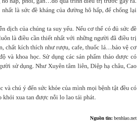
hấp, phổi, gan…do quá trình điều trị trước gây ra.
 nhất là sức đề kháng của đường hô hấp, để chống lại
 dịch của chúng ta suy yếu. Nếu cơ thể có đủ sức đề
luôn là điều cần thiết nhất với những người đã điều trị
n, chất kích thích như rượu, cafe, thuốc lá…bảo vệ cơ
u độ và khoa học. Sử dụng các sản phẩm thảo dược có
người sử dụng. Như Xuyên tâm liên, Diệp hạ châu, Cao
 và chú ý đến sức khỏe của mình mọi bệnh tật đều có
khỏi xua tan được nỗi lo lao tái phát.
Nguồn tin:
benhlao.net