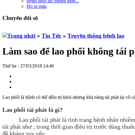
Bệnh phổi tắc nghẽn mạn...
Ho ra máu
Chuyển đổi số
»
Tin Tức
»
Truyền thông bệnh lao
Làm sao để lao phổi không tái 
Thứ ba - 27/03/2018 14:46
Lao phổi là bệnh có thể điều trị khỏi nhưng khả năng tái phát lại vô 
Lao phổi tái phát là gì?
Lao phổi tái phát là tình trạng bệnh nhân nhiễm lao 
tái phát như ; trong thời gian điều trị trước dùng th
đề kháng suy yếu...