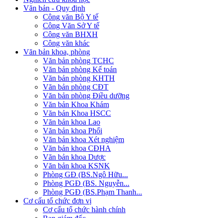
Văn bản - Quy định
Công văn Bộ Y tế
Công Văn Sở Y tế
Công văn BHXH
Công văn khác
Văn bản khoa, phòng
Văn bản phòng TCHC
Văn bản phòng Kế toán
Văn bản phòng KHTH
Văn bản phòng CĐT
Văn bản phòng Điều dưỡng
Văn bản Khoa Khám
Văn bản Khoa HSCC
Văn bản khoa Lao
Văn bản khoa Phổi
Văn bản khoa Xét nghiệm
Văn bản khoa CĐHA
Văn bản khoa Dược
Văn bản khoa KSNK
Phòng GĐ (BS.Ngô Hữu...
Phòng PGĐ (BS. Nguyễn...
Phòng PGĐ (BS.Phạm Thanh...
Cơ cấu tổ chức đơn vị
Cơ cấu tổ chức hành chính