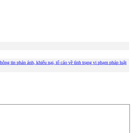
ông tin phản ánh, khiếu nại, tố cáo về tình trạng vi phạm pháp luật