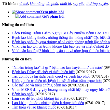
Từ khóa:
có thể
,
khả năng
,
tái phát
,
nhất là
,
suy yếu
,
thường xuyên
,
Xem phản hồi
--
Gửi phản hồi
Những tin mới hơn
Cách Phòng Tránh Giảm Nguy Cơ Lây Nhiễm Bệnh Lao Tại 
Bệnh lao kháng thuốc: những thông tin “nóng nhất” đặc biệt cầ
Bệnh lao phổi lây qua đường nào? cách phòng tránh lây bệnh t
Vi khuẩn lao tồn tại trong không khí bao lâu và chết ở nhiệt độ
Vi khuẩn lao là gì? hình ảnh, cấu tạo và tổng hợp tài liệu hữu í
Những tin cũ hơn
“Nhiễm trùng lao” là gì ? bệnh lao lan truyền như thế nào?
(09
Bệnh lao Đừng để chết vì thiếu hiểu biết
(07/01/2017)
Tác động qua lại giữa bệnh copd và bệnh lao phổi
(07/01/2017
Không kiên trì điều trị, bệnh lao sẽ tái phát trầm trọng hơn
(07/
Các thể lao và triệu chứng bệnh lao
(07/01/2017)
Virus MERS đang gây hoang mang nhất hiện nay nguy hiểm đ
Bệnh lao phổi
(07/01/2017)
Làm sao để lao phổi không tái phát
(07/01/2017)
Lao kháng thuốc - những điều ít được biết đến
(07/01/2017)
Tìm hiểu về lao kháng thuốc
(07/01/2017)