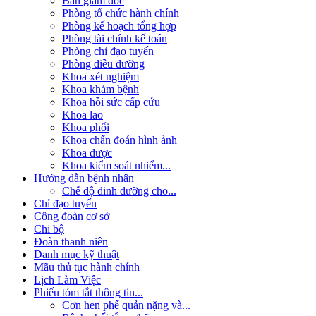
Ban giám đốc
Phòng tổ chức hành chính
Phòng kế hoạch tổng hợp
Phòng tài chính kế toán
Phòng chỉ đạo tuyến
Phòng điều dưỡng
Khoa xét nghiệm
Khoa khám bệnh
Khoa hồi sức cấp cứu
Khoa lao
Khoa phổi
Khoa chẩn đoán hình ảnh
Khoa dược
Khoa kiểm soát nhiểm...
Hướng dẫn bệnh nhân
Chế độ dinh dưỡng cho...
Chỉ đạo tuyến
Công đoàn cơ sở
Chi bộ
Đoàn thanh niên
Danh mục kỹ thuật
Mãu thủ tục hành chính
Lịch Làm Việc
Phiếu tóm tắt thông tin...
Cơn hen phế quản nặng và...