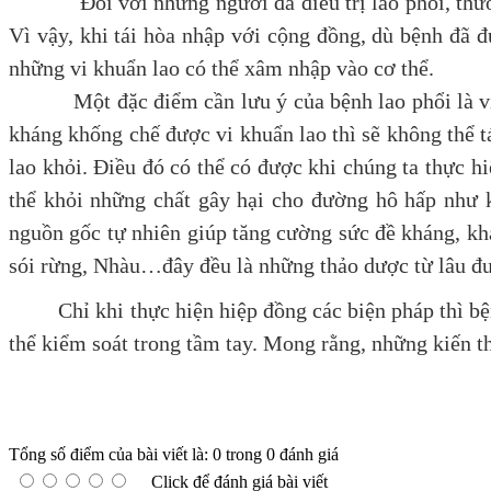
Đối với những người đã điều trị lao phổi, thường 
Vì vậy, khi tái hòa nhập với cộng đồng, dù bệnh đã 
những vi khuẩn lao có thể xâm nhập vào cơ thể.
Một đặc điểm cần lưu ý của bệnh lao phổi là vi khu
kháng khống chế được vi khuẩn lao thì sẽ không thể tái
lao khỏi. Điều đó có thể có được khi chúng ta thực h
thể khỏi những chất gây hại cho đường hô hấp như k
nguồn gốc tự nhiên giúp tăng cường sức đề kháng, kh
sói rừng, Nhàu…đây đều là những thảo dược từ lâu đư
Chỉ khi thực hiện hiệp đồng các biện pháp thì bệnh
thể kiểm soát trong tầm tay. Mong rằng, những kiến thứ
Tổng số điểm của bài viết là: 0 trong 0 đánh giá
Click để đánh giá bài viết