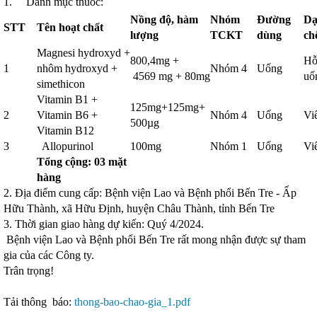
1. Danh mục thuốc:
Nồng độ, hàm
Nhóm
Đường
Dạ
STT
Tên hoạt chất
lượng
TCKT
dùng
ch
Magnesi hydroxyd +
800,4mg +
Hỗ
1
nhôm hydroxyd +
Nhóm 4
Uống
4569 mg + 80mg
uố
simethicon
Vitamin B1 +
125mg+125mg+
2
Vitamin B6 +
Nhóm 4
Uống
Vi
500µg
Vitamin B12
3
Allopurinol
100mg
Nhóm 1
Uống
Vi
Tổng cộng: 03 mặt
hàng
2. Địa điểm cung cấp: Bệnh viện Lao và Bệnh phổi Bến Tre - Ấp
Hữu Thành, xã Hữu Định, huyện Châu Thành, tỉnh Bến Tre
3. Thời gian giao hàng dự kiến: Quý 4/2024.
Bệnh viện Lao và Bệnh phổi Bến Tre rất mong nhận được sự tham
gia của các Công ty.
Trân trọng!
Tải thông báo:
thong-bao-chao-gia_1.pdf