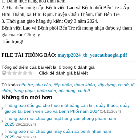
1. Danh mục hàng hóa đính kèm.
2. Địa điểm cung cấp: Bệnh viện Lao và Bệnh phổi Bến Tre - Ấp
Hữu Thành, xã Hữu Định, huyện Châu Thành, tỉnh Bến Tre
3. Thời gian giao hàng dự kiến: Quý 3 năm 2024.
Bệnh viện Lao và Bệnh phổi Bến Tre rất mong nhận được sự tham
gia của các Công ty.
Trân trọng!
FILE TẢI THÔNG BÁO:
maytp2024_tb_yeucaubaogia.pdf
Tổng số điểm của bài viết là: 0 trong 0 đánh giá
Click để đánh giá bài viết
Từ khóa:
bến tre
,
nhu cầu
,
tiếp nhận
,
tham khảo
,
xây dựng
,
cơ sở
,
tổ
chức
,
trang phục
,
nhân viên
,
nội dung
,
cụ thể
Những tin mới hơn
Thông báo đấu giá cho thuê mặt bằng căn tin, quầy thuốc, quầy
giữ xe tại Bệnh viện Lao và Bệnh Phổi năm 2024
(14/11/2024)
Thông báo mời chào giá mặt hàng văn phòng phẩm năm
2025
(26/12/2024)
Thông báo mời chào giá may quần áo bệnh nhân năm
2025
(26/12/2024)