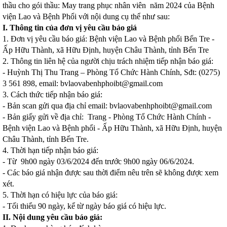
thầu cho gói thầu: May trang phục nhân viên năm 2024 của Bệnh
viện Lao và Bệnh Phổi với nội dung cụ thể như sau:
I. Thông tin của đơn vị yêu cầu báo giá
1. Đơn vị yêu cầu báo giá: Bệnh viện Lao và Bệnh phổi Bến Tre -
Ấp Hữu Thành, xã Hữu Định, huyện Châu Thành, tỉnh Bến Tre
2. Thông tin liên hệ của người chịu trách nhiệm tiếp nhận báo giá:
- Huỳnh Thị Thu Trang – Phòng Tổ Chức Hành Chính, Sđt: (0275)
3 561 898, email: bvlaovabenhphoibt@gmail.com
3. Cách thức tiếp nhận báo giá:
- Bản scan gửi qua địa chỉ email: bvlaovabenhphoibt@gmail.com
- Bản giấy gửi về địa chỉ: Trang - Phòng Tổ Chức Hành Chính -
Bệnh viện Lao và Bệnh phổi - Ấp Hữu Thành, xã Hữu Định, huyện
Châu Thành, tỉnh Bến Tre.
4. Thời hạn tiếp nhận báo giá:
- Từ 9h00 ngày 03/6/2024 đến trước 9h00 ngày 06/6/2024.
- Các báo giá nhận được sau thời điểm nêu trên sẽ không được xem
xét.
5. Thời hạn có hiệu lực của báo giá:
- Tối thiểu 90 ngày, kể từ ngày báo giá có hiệu lực.
II. Nội dung yêu cầu báo giá: