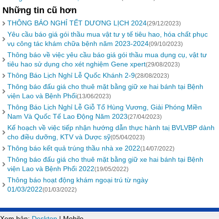
Những tin cũ hơn
THÔNG BÁO NGHỈ TẾT DƯƠNG LỊCH 2024
(29/12/2023)
Yêu cầu báo giá gói thầu mua vật tư y tế tiêu hao, hóa chất phục
vụ công tác khám chữa bệnh năm 2023-2024
(09/10/2023)
Thông báo về việc yêu cầu báo giá gói thầu mua dụng cụ, vật tư
tiêu hao sử dụng cho xét nghiệm Gene xpert
(29/08/2023)
Thông Báo Lịch Nghỉ Lễ Quốc Khánh 2-9
(28/08/2023)
Thông báo đấu giá cho thuê mặt bằng giữ xe hai bánh tại Bệnh
viện Lao và Bệnh Phổi
(13/06/2023)
Thông Báo Lịch Nghỉ Lễ Giỗ Tổ Hùng Vương, Giải Phóng Miền
Nam Và Quốc Tế Lao Động Năm 2023
(27/04/2023)
Kế hoạch về việc tiếp nhận hướng dẫn thực hành taị BVLVBP dành
cho điều dưỡng, KTV và Dược sỹ
(05/04/2023)
Thông báo kết quả trúng thầu nhà xe 2022
(14/07/2022)
Thông báo đấu giá cho thuê mặt bằng giữ xe hai bánh tại Bệnh
viện Lao và Bệnh Phổi 2022
(19/05/2022)
Thông báo hoạt động khám ngoại trú từ ngày
01/03/2022
(01/03/2022)
Xem bản:
Desktop
| Mobile