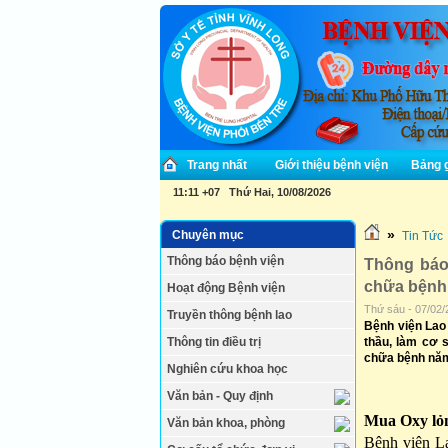
Trang nhất
Giới thiệu bệnh viện
Bảng g
11:11 +07 Thứ Hai, 10/08/2026
»
Chuyên mục
Tin Tức
Thông báo bệnh viện
Thông báo
chữa bệnh
Hoạt động Bệnh viện
Thứ sáu - 07/02/
Truyền thông bệnh lao
Bệnh viện Lao 
Thông tin điều trị
thầu, làm cơ 
chữa bệnh năm
Nghiên cứu khoa học
TH
Văn bản - Quy định
Về vi
Mua Oxy lỏ
Văn bản khoa, phòng
Bệnh viện La