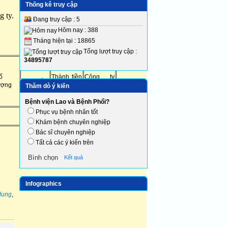
Thống kê truy cập
 ty.
Đang truy cập : 5
Hôm nay : 388
Tháng hiện tại : 18865
Tổng lượt truy cập :
34895787
ố
Thành tiền
Công ty
Đơn giá
ượng
(VNĐ)
cung ứng
Thăm dò ý kiến
Bệnh viện Lao và Bệnh Phổi?
Phục vụ bệnh nhân tốt
Khám bệnh chuyên nghiệp
Bác sĩ chuyên nghiệp
Tất cả các ý kiến trên
Kết quả
Infographics
dung
,