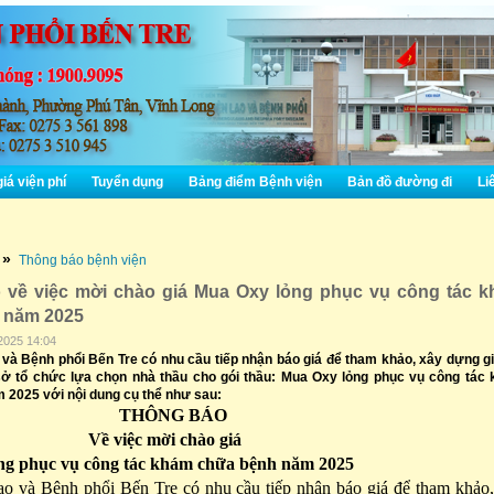
iá viện phí
Tuyển dụng
Bảng điểm Bệnh viện
Bản đồ đường đi
Liê
»
Thông báo bệnh viện
 về việc mời chào giá Mua Oxy lỏng phục vụ công tác 
 năm 2025
2025 14:04
và Bệnh phổi Bến Tre có nhu cầu tiếp nhận báo giá để tham khảo, xây dựng gi
sở tổ chức lựa chọn nhà thầu cho gói thầu: Mua Oxy lỏng phục vụ công tác
 2025 với nội dung cụ thể như sau:
ÔNG BÁO
ệc mời chào giá
ng phục vụ công tác khám chữa bệnh năm 2025
o và Bệnh phổi Bến Tre có nhu cầu tiếp nhận báo giá để tham khảo