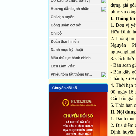
Cơ cấu tổ chức đơn vị
dựng giá gói
Hướng dẫn bệnh nhân
phục vụ công
Chỉ đạo tuyến
I. Thông tin
1. Đơn vị yê
Công đoàn cơ sở
Hữu Định, hu
Chi bộ
2. Thông tin 
Đoàn thanh niên
Nguyễn P
Danh mục kỹ thuật
nguyenphan
Mãu thủ tục hành chính
3. Cách thức 
- Bản scan gử
Lịch Làm Việc
- Bản giấy g
Phiếu tóm tắt thông tin...
Thành, xã Hữ
4. Thời hạn 
Chuyển đổi số
00 ngày 16 
Các báo giá 
5. Thời hạn c
II. Nội dung
1. Danh mục t
2. Địa điểm
Định, huyện 