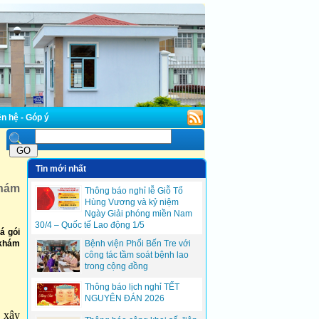
n hệ - Góp ý
Tin mới nhất
khám
Thông báo nghỉ lễ Giỗ Tổ
Hùng Vương và kỷ niệm
Ngày Giải phóng miền Nam
30/4 – Quốc tế Lao động 1/5
á gói
 khám
Bệnh viện Phổi Bến Tre với
công tác tầm soát bệnh lao
trong cộng đồng
Thông báo lịch nghỉ TẾT
NGUYÊN ĐÁN 2026
, xây