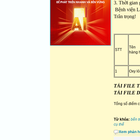
3. Thời gian
Bệnh viện La
Trân trọng!
Tên
STT
hàng 
1
Oxy l
TẢI FILE
TẢI FILE
Tổng số điểm củ
Từ khóa:
bến t
cụ thể
Xem phản h