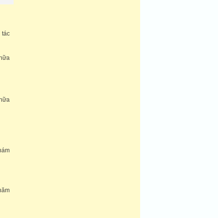
 tác
chữa
chữa
khám
 năm