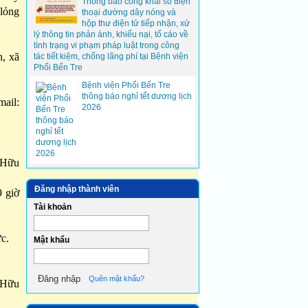
Thông báo công khai số điện
 lỏng
thoại đường dây nóng và
hộp thư điện tử tiếp nhận, xử
lý thông tin phản ánh, khiếu nại, tố cáo về
tình trạng vi phạm pháp luật trong công
, xã
tác tiết kiệm, chống lãng phí tại Bệnh viện
Phổi Bến Tre
Bệnh viện Phổi Bến Tre
thông báo nghỉ tết dương lịch
il:
2026
p Hữu
Đăng nhập thành viên
9 giờ
Tài khoản
ực.
Mật khẩu
Quên mật khẩu?
 Hữu