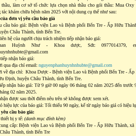
 thầu, làm cơ sở tổ chức lựa chọn nhà thầu cho gói thầu: Mua Oxy
 tác khám chữa bệnh năm 2025 với nội dung cụ thể như sau:
 của đơn vị yêu cầu báo giá
u cầu báo giá: Bệnh viện Lao và Bệnh phổi Bến Tre - Ấp Hữu Thành
yện Châu Thành, tỉnh Bến Tre.
liên hệ của người chịu trách nhiệm tiếp nhận báo giá:
han Huỳnh Như - Khoa dược, Sđt: 0977014379, ema
huynhnhubte@gmail.com
tiếp nhận báo giá:
i qua địa chỉ email:
nguyenphanhuynhnhubte@gmail.com
ửi về địa chỉ: Khoa Dược - Bệnh viện Lao và Bệnh phổi Bến Tre - Ấ
u Định, huyện Châu Thành, tỉnh Bến Tre.
tiếp nhận báo giá: Từ 9 giờ 00 ngày 06 tháng 02 năm 2025 đến trước 
tháng 02 năm 2025.
nhận được sau thời điểm nêu trên sẽ không được xem xét.
ó hiệu lực của báo giá: Tối thiểu 90 ngày, kể từ ngày báo giá có hiệu l
 yêu cầu báo giá:
hiết bị y tế:
(danh mục đính kèm)
 cung cấp: Bệnh viện Lao và Bệnh phổi Bến Tre - Ấp Hữu Thành, xã
Châu Thành, tỉnh Bến Tre