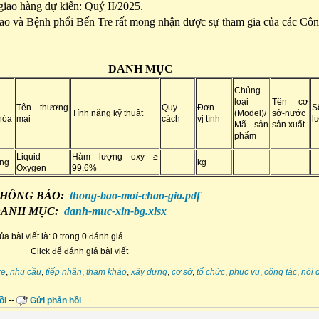
 giao hàng dự kiến: Quý II/2025.
o và Bệnh phổi Bến Tre rất mong nhận được sự tham gia của các Công
DANH MỤC
Chủng
loại
Tên cơ
Tên thương
Quy
Đơn
S
Tính năng kỹ thuật
(Model)/
sở-nước
hóa
mại
cách
vị tính
l
Mã sản
sản xuất
phẩm
Liquid
Hàm lượng oxy ≥
ỏng
kg
Oxygen
99.6%
 THÔNG BÁO:
thong-bao-moi-chao-gia.pdf
 DANH MỤC:
danh-muc-xin-bg.xlsx
a bài viết là: 0 trong 0 đánh giá
Click để đánh giá bài viết
re
,
nhu cầu
,
tiếp nhận
,
tham khảo
,
xây dựng
,
cơ sở
,
tổ chức
,
phục vụ
,
công tác
,
nội 
ồi
--
Gửi phản hồi