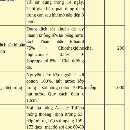
Tái sử dụng trong 14 ngày.
Thời gian bảo quản dung dịch
trong can sau khi mở nắp đến 3
năm.
Dung dịch sát khuẩn da tay
nhanh không rửa lại bẳng nước
sạch. Thành phần: Ethanol
ịch sát khuẩn
75% + Chlorhexidine
chai
200
anh
digluconate 0.5% +
Isopropanol 8% + Chất dưỡng
da.
Nguyên liệu: lớp ngoài là sợi
cotton 100%, hút nước; lớp
c tiệt trùng
trong là sợi bông cotton 100%,
miếng
1.000
hút nước. Quy cách: 8cm x
12cm.
Vải lụa trắng Acetate Taffeta
thông thoáng, định lượng 63-
69g/m², mật độ sợi ngang 159-
173 dtex, mật độ sợi dọc 80-88