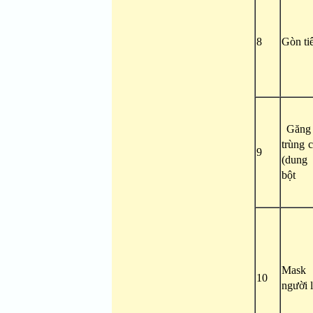
8
Gòn ti
Găng t
trùng 
9
(dung
bột
Mask
10
người 