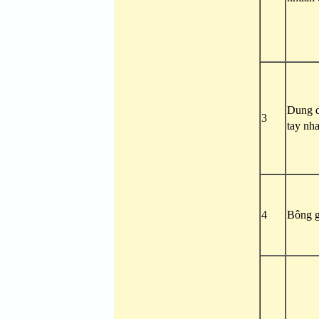
Dung d
3
tay nh
4
Bông gạ