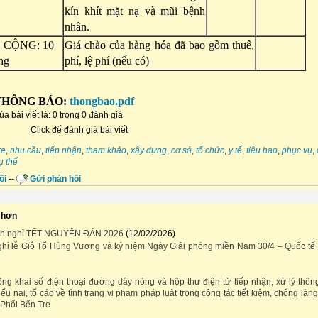
kín khít mặt nạ và mũi bệnh
nhân.
 CỘNG: 10
Giá chào của hàng hóa đã bao gồm thuế,
ng
phí, lệ phí (nếu có)
 THÔNG BÁO:
thongbao.pdf
a bài viết là: 0 trong 0 đánh giá
Click để đánh giá bài viết
re
,
nhu cầu
,
tiếp nhận
,
tham khảo
,
xây dựng
,
cơ sở
,
tổ chức
,
y tế
,
tiêu hao
,
phục vụ
,
ụ thể
ồi
--
Gửi phản hồi
 hơn
ịch nghỉ TẾT NGUYÊN ĐÁN 2026
(12/02/2026)
hỉ lễ Giỗ Tổ Hùng Vương và kỷ niệm Ngày Giải phóng miền Nam 30/4 – Quốc tế
ng khai số điện thoại đường dây nóng và hộp thư điện tử tiếp nhận, xử lý thông
ếu nại, tố cáo về tình trạng vi phạm pháp luật trong công tác tiết kiệm, chống lãng
 Phổi Bến Tre