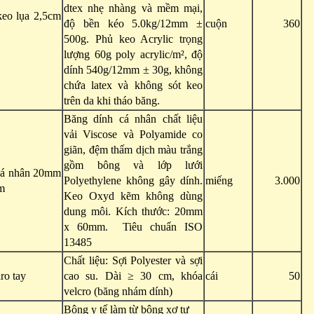
dtex nhẹ nhàng và mềm mại,
eo lụa 2,5cm
độ bền kéo 5.0kg/12mm ±
cuộn
360
500g. Phủ keo Acrylic trọng
lượng 60g poly acrylic/m², độ
dính 540g/12mm ± 30g, không
chứa latex và không sót keo
trên da khi tháo băng.
Băng dính cá nhân chất liệu
vải Viscose và Polyamide co
giãn, đệm thấm dịch màu trắng
gồm bông và lớp lưới
cá nhân 20mm
Polyethylene không gây dính.
miếng
3.000
m
Keo Oxyd kẽm không dùng
dung môi. Kích thước: 20mm
x 60mm. Tiêu chuẩn ISO
13485
Chất liệu: Sợi Polyester và sợi
ro tay
cao su. Dài ≥ 30 cm, khóa
cái
50
velcro (băng nhám dính)
Bông y tế làm từ bông xơ tự