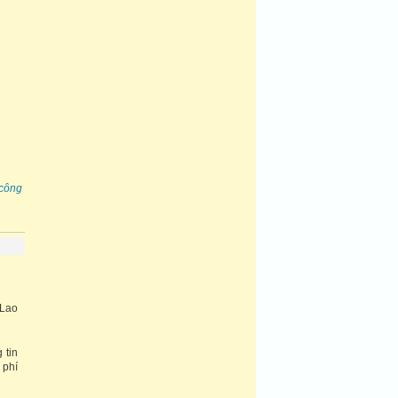
công
 Lao
 tin
 phí