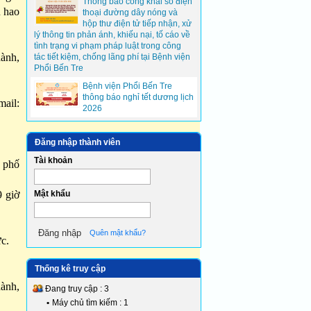
Thông báo công khai số điện
u hao
thoại đường dây nóng và
hộp thư điện tử tiếp nhận, xử
lý thông tin phản ánh, khiếu nại, tố cáo về
tình trạng vi phạm pháp luật trong công
ành,
tác tiết kiệm, chống lãng phí tại Bệnh viện
Phổi Bến Tre
Bệnh viện Phổi Bến Tre
thông báo nghỉ tết dương lịch
il:
2026
Đăng nhập thành viên
Tài khoản
 phố
Mật khẩu
9 giờ
Quên mật khẩu?
ực.
Thống kê truy cập
ành,
Đang truy cập : 3
•
Máy chủ tìm kiếm : 1