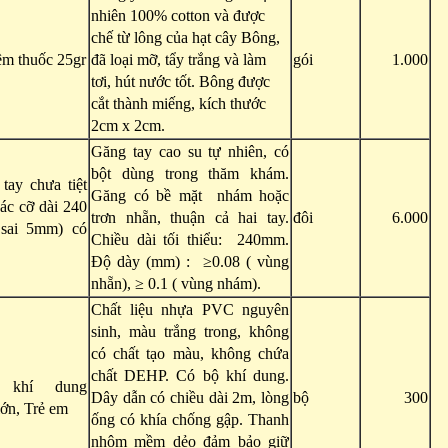
nhiên 100% cotton và được
chế từ lông của hạt cây Bông,
êm thuốc 25gr
đã loại mỡ, tẩy trắng và làm
gói
1.000
tơi, hút nước tốt. Bông được
cắt thành miếng, kích thước
2cm x 2cm.
Găng tay cao su tự nhiên, có
bột dùng trong thăm khám.
ay chưa tiệt
Găng có bề mặt nhám hoặc
các cỡ dài 240
trơn nhẵn, thuận cả hai tay.
đôi
6.000
 sai 5mm) có
Chiều dài tối thiểu: 240mm.
Độ dày (mm) : ≥0.08 ( vùng
nhẵn), ≥ 0.1 ( vùng nhám).
Chất liệu nhựa PVC nguyên
sinh, màu trắng trong, không
có chất tạo màu, không chứa
chất DEHP. Có bộ khí dung.
 khí dung
Dây dẫn có chiều dài 2m, lòng
bộ
300
lớn, Trẻ em
ống có khía chống gập. Thanh
nhôm mềm dẻo đảm bảo giữ