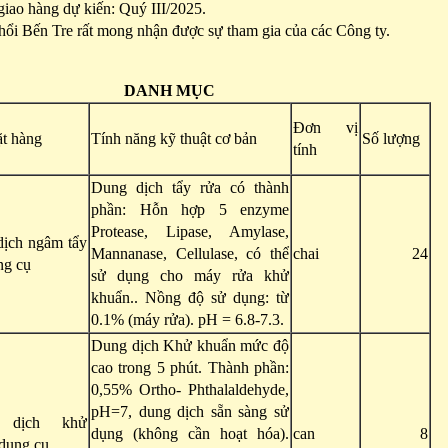
giao hàng dự kiến: Quý III/2025.
ổi Bến Tre rất mong nhận được sự tham gia của các Công ty.
DANH MỤC
Đơn vị
t hàng
Tính năng kỹ thuật cơ bản
Số lượng
tính
Dung dịch tẩy rửa có thành
phần: Hỗn hợp 5 enzyme
Protease, Lipase, Amylase,
ịch ngâm tẩy
Mannanase, Cellulase, có thể
chai
24
ng cụ
sử dụng cho máy rửa khử
khuẩn.. Nồng độ sử dụng: từ
0.1% (máy rửa). pH = 6.8-7.3.
Dung dịch Khử khuẩn mức độ
cao trong 5 phút. Thành phần:
0,55% Ortho- Phthalaldehyde,
pH=7, dung dịch sẵn sàng sử
 dịch khử
dụng (không cần hoạt hóa).
can
8
dụng cụ