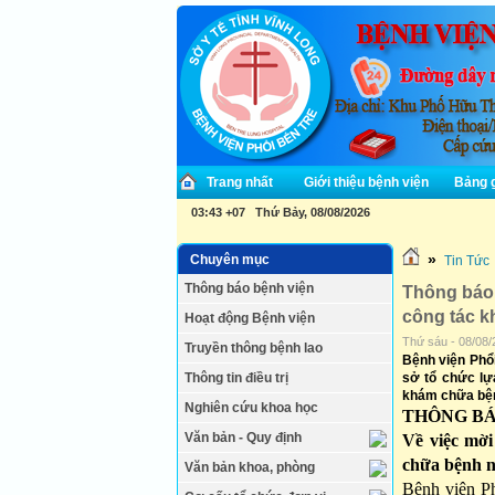
Trang nhất
Giới thiệu bệnh viện
Bảng g
03:43 +07 Thứ Bảy, 08/08/2026
»
Chuyên mục
Tin Tức
Thông báo bệnh viện
Thông báo 
công tác 
Hoạt động Bệnh viện
Thứ sáu - 08/08/
Truyền thông bệnh lao
Bệnh viện Phổi
Thông tin điều trị
sở tổ chức lự
khám chữa bện
Nghiên cứu khoa học
THÔNG B
Văn bản - Quy định
Về việc mời
chữa bệnh 
Văn bản khoa, phòng
Bệnh viện Ph