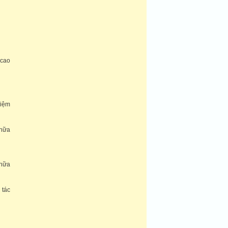
 cao
hiệm
chữa
chữa
 tác