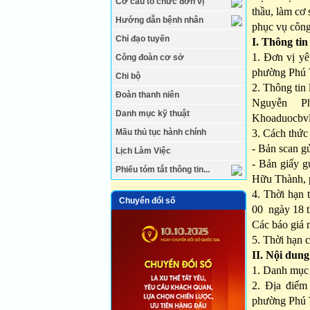
Cơ cấu tổ chức đơn vị
thầu, làm cơ 
Hướng dẫn bệnh nhân
phục vụ công
Chỉ đạo tuyến
I. Thông tin
1. Đơn vị y
Công đoàn cơ sở
phường Phú T
Chi bộ
2. Thông tin 
Đoàn thanh niên
Nguyễn P
Danh mục kỹ thuật
Khoaduocbv
Mãu thủ tục hành chính
3. Cách thức 
- Bản scan g
Lịch Làm Việc
- Bản giấy g
Phiếu tóm tắt thông tin...
Hữu Thành, 
4. Thời hạn 
Chuyển đổi số
00 ngày 18 
Các báo giá 
5. Thời hạn c
II. Nội dung
1. Danh mục t
2. Địa điểm
phường Phú T