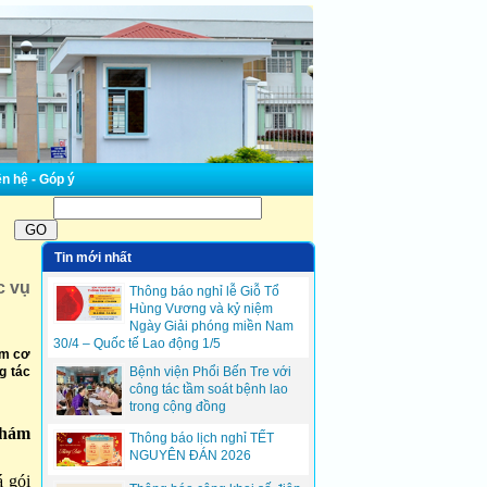
n hệ - Góp ý
Tin mới nhất
c vụ
Thông báo nghỉ lễ Giỗ Tổ
Hùng Vương và kỷ niệm
Ngày Giải phóng miền Nam
30/4 – Quốc tế Lao động 1/5
àm cơ
g tác
Bệnh viện Phổi Bến Tre với
công tác tầm soát bệnh lao
trong cộng đồng
khám
Thông báo lịch nghỉ TẾT
NGUYÊN ĐÁN 2026
á gói