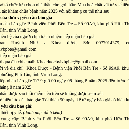
sở tổ chức lựa chọn nhà thầu cho gói thầu: Mua hoá chất vật tư y tế tiê
 tác khám chữa bệnh năm 2025 với nội dung cụ thể như sau:
 của đơn vị yêu cầu báo giá
êu cầu báo giá: Bệnh viện Phổi Bến Tre – Số 99A9, khu phố Hữu Th
ân, tỉnh Vĩnh Long.
liên hệ của người chịu trách nhiệm tiếp nhận báo giá:
han Huỳnh Như - Khoa dược, Sđt: 0977014379, ema
lvbpbte@gmail.com
tiếp nhận báo giá:
ửi qua địa chỉ email: Khoaduocbvlvbpbte@gmail.com
ửi về địa chỉ: Khoa Dược - Bệnh viện Phổi Bến Tre - Số 99A9, khu
phường Phú Tân, tỉnh Vĩnh Long.
tiếp nhận báo giá: Từ 9 giờ 00 ngày 08 tháng 8 năm 2025 đến trước 
tháng 8 năm 2025.
nhận được sau thời điểm nêu trên sẽ không được xem xét.
ó hiệu lực của báo giá: Tối thiểu 90 ngày, kể từ ngày báo giá có hiệu l
 yêu cầu báo giá:
hiết bị y tế:
(danh mục đính kèm)
 cung cấp: Bệnh viện Phổi Bến Tre – Số 99A9, khu phố Hữu Th
ân, tỉnh Vĩnh Long.