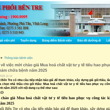
iá viện phí
Tuyển dụng
Bảng điểm Bệnh viện
Bản đồ đường đi
Liê
»
Thông báo bệnh viện
về việc mời chào giá Mua hoá chất vật tư y tế tiêu hao phụ
khám chữa bệnh năm 2025
2025 11:14
 Bến Tre có nhu cầu tiếp nhận báo giá để tham khảo, xây dựng giá gói thầu, l
a chọn nhà thầu cho gói thầu: Mua hoá chất vật tư y tế tiêu hao phục vụ côn
h năm 2025 với nội dung cụ thể như sau:
ÁO
 chào giá Mua hoá chất vật tư y tế tiêu hao phục vụ công tác 
năm 2025
ổi Bến Tre có nhu cầu tiếp nhận báo giá để tham khảo, xây dựng gi