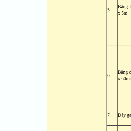
Băng k
5
x 5m
Băng 
6
x 60m
7
Dây ga