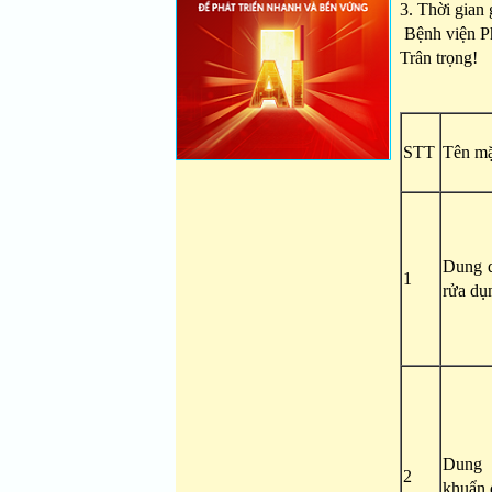
3. Thời gian 
Bệnh viện Ph
Trân trọng!
STT
Tên mặ
Dung d
1
rửa dụ
Dung
2
khuẩn 