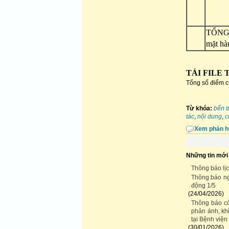
TỔNG
mặt hà
TẢI FILE
Tổng số điểm củ
Từ khóa:
bến t
tác
,
nội dung
,
c
Xem phản h
Những tin mới
Thông báo l
Thông báo ng
động 1/5
(24/04/2026)
Thông báo cô
phản ánh, khi
tại Bệnh viện
(30/01/2026)