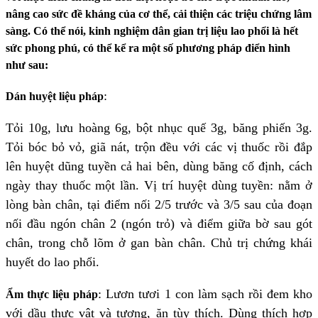
nâng cao sức đề kháng của cơ thể, cải thiện các triệu chứng lâm
sàng. Có thể nói, kinh nghiệm dân gian trị liệu lao phổi là hết
sức phong phú, có thể kể ra một số phương pháp điển hình
như sau:
:
Dán huyệt liệu pháp
Tỏi 10g, lưu hoàng 6g, bột nhục quế 3g, băng phiến 3g.
Tỏi bóc bỏ vỏ, giã nát, trộn đều với các vị thuốc rồi đắp
lên huyệt dũng tuyền cả hai bên, dùng băng cố định, cách
ngày thay thuốc một lần. Vị trí huyệt dùng tuyền: nằm ở
lòng bàn chân, tại điểm nối 2/5 trước và 3/5 sau của đoạn
nối đầu ngón chân 2 (ngón trỏ) và điểm giữa bờ sau gót
chân, trong chỗ lõm ở gan bàn chân. Chủ trị chứng khái
huyết do lao phổi.
:
Lươn tươi 1 con làm sạch rồi đem kho
Ẩm thực liệu pháp
với dầu thực vật và tương, ăn tùy thích. Dùng thích hợp