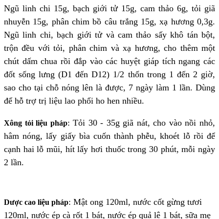
Ngũ linh chi 15g, bạch giới tử 15g, cam thảo 6g, tỏi giã
nhuyễn 15g, phân chim bồ câu trắng 15g, xạ hương 0,3g.
Ngũ linh chi, bạch giới tử và cam thảo sấy khô tán bột,
trộn đều với tỏi, phân chim và xạ hương, cho thêm một
chút dấm chua rồi đắp vào các huyệt giáp tích ngang các
đốt sống lưng (D1 đến D12) 1/2 thốn trong 1 đến 2 giờ,
sao cho tại chỗ nóng lên là được, 7 ngày làm 1 lần. Dùng
để hỗ trợ trị liệu lao phổi ho hen nhiều.
:
Tỏi 30 - 35g giã nát, cho vào nồi nhỏ,
Xông tỏi liệu pháp
hâm nóng, lấy giấy bìa cuốn thành phễu, khoét lỗ rồi để
cạnh hai lỗ mũi, hít lấy hơi thuốc trong 30 phút, mỗi ngày
2 lần.
:
Mật ong 120ml, nước cốt gừng tươi
Dược cao liệu pháp
120ml, nước ép cà rốt 1 bát, nước ép quả lê 1 bát, sữa mẹ