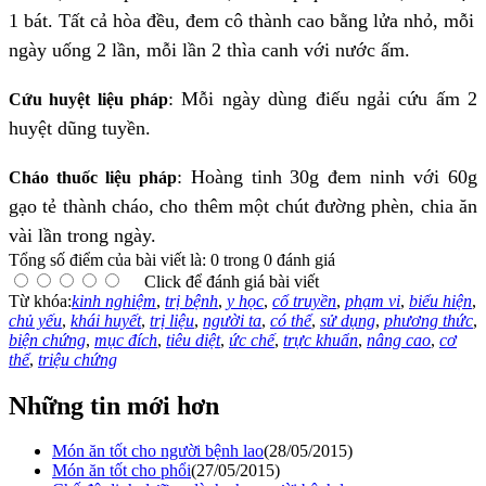
1 bát. Tất cả hòa đều, đem cô thành cao bằng lửa nhỏ, mỗi
ngày uống 2 lần, mỗi lần 2 thìa canh với nước ấm.
:
Mỗi ngày dùng điếu ngải cứu ấm 2
Cứu huyệt liệu pháp
huyệt dũng tuyền.
:
Hoàng tinh 30g đem ninh với 60g
Cháo thuốc liệu pháp
gạo tẻ thành cháo, cho thêm một chút đường phèn, chia ăn
vài lần trong ngày.
Tổng số điểm của bài viết là: 0 trong 0 đánh giá
Click để đánh giá bài viết
Từ khóa:
kinh nghiệm
,
trị bệnh
,
y học
,
cổ truyền
,
phạm vi
,
biểu hiện
,
chủ yếu
,
khái huyết
,
trị liệu
,
người ta
,
có thể
,
sử dụng
,
phương thức
,
biện chứng
,
mục đích
,
tiêu diệt
,
ức chế
,
trực khuẩn
,
nâng cao
,
cơ
thể
,
triệu chứng
Những tin mới hơn
Món ăn tốt cho người bệnh lao
(28/05/2015)
Món ăn tốt cho phổi
(27/05/2015)