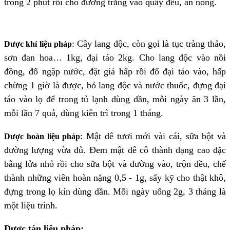
trong 2 phút rồi cho đường trắng vào quấy đều, ăn nóng.
:
Cây lang độc, còn gọi là tục tràng thảo,
Dược khí liệu pháp
sơn đan hoa… 1kg, đại táo 2kg. Cho lang độc vào nồi
đồng, đổ ngập nước, đặt giá hấp rồi đổ đại táo vào, hấp
chừng 1 giờ là được, bỏ lang độc và nước thuốc, đựng đại
táo vào lọ để trong tủ lạnh dùng dần, mỗi ngày ăn 3 lần,
mỗi lần 7 quả, dùng kiên trì trong 1 tháng.
:
Mật dê tươi mới vài cái, sữa bột và
Dược hoàn liệu pháp
đường lượng vừa đủ. Đem mật dê cô thành dạng cao đặc
bằng lửa nhỏ rồi cho sữa bột và đường vào, trộn đều, chế
thành những viên hoàn nặng 0,5 - 1g, sấy kỹ cho thật khô,
đựng trong lọ kín dùng dần. Mỗi ngày uống 2g, 3 tháng là
một liệu trình.
Dược tán liệu pháp: