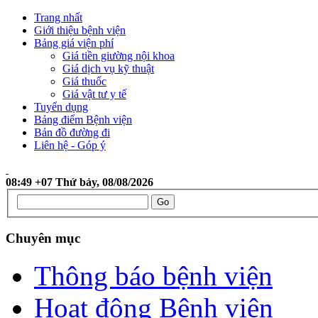
Trang nhất
Giới thiệu bệnh viện
Bảng giá viện phí
Giá tiền giường nội khoa
Giá dịch vụ kỹ thuật
Giá thuốc
Giá vật tư y tế
Tuyển dụng
Bảng điểm Bệnh viện
Bản đồ đường đi
Liên hệ - Góp ý
08:49 +07 Thứ bảy, 08/08/2026
Chuyên mục
Thông báo bệnh viện
Hoạt động Bệnh viện