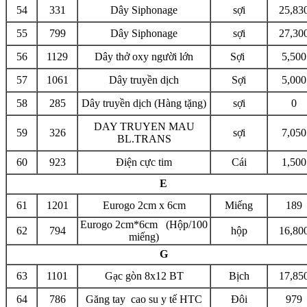
54
331
Dây Siphonage
sợi
25,83
55
799
Dây Siphonage
sợi
27,30
56
1129
Dây thở oxy người lớn
Sợi
5,500
57
1061
Dây truyền dịch
Sợi
5,000
58
285
Dây truyền dịch (Hàng tặng)
sợi
0
DAY TRUYEN MAU
59
326
sợi
7,050
BL.TRANS
60
923
Điện cực tim
Cái
1,500
E
61
1201
Eurogo 2cm x 6cm
Miếng
189
Eurogo 2cm*6cm (Hộp/100
62
794
hộp
16,80
miếng)
G
63
1101
Gạc gòn 8x12 BT
Bịch
17,85
64
786
Găng tay cao su y tế HTC
Đôi
979