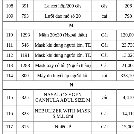
108
391
Lancet hộp/200 cây
cây
206
109
793
Lưỡi dao mỗ số 20
cái
798
M
110
1293
Mâm 20x30 (Ngoài thầu)
Cái
120,00
111
546
Mask khí dung người lớn, TE
Cái
23,73
112
1191
Mask khí dung người lớn, TE
Cái
13,02
113
1288
Mask oxy có túi (Ngoài thầu)
Cái
21,00
114
800
Máy đo huyết áp người lớn
cái
338,10
N
NASAL OXYGEN
115
825
cái
4,410
CANNULA ADUL SIZE M
NEBULIZER WITH MASK
116
823
Cái
14,11
S,M,L 6ml
117
815
Nhiệt kế
Cái
15,00