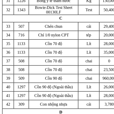
31
1226
Bông y tế thấm nước
Kg
130,00
Bowie-Dick Test Sheet
32
1343
Test
50,40
00130LF
C
33
507
Chén chun
cái
29,40
34
716
Chỉ 1/0 nylon CPT
tép
20,00
35
1133
Cồn 70 độ
Lít
28,00
36
1133
Cồn 70 độ
Lít
35,00
37
508
Cồn 70 độ
chai
0
38
508
Cồn 70 độ
chai
23,50
39
509
Cồn 90 độ
chai
960,00
40
1297
Cồn 90 độ (Ngoài thầu)
Lít
26,00
41
1297
Cồn 90 độ (Ngoài thầu)
Lít
28,00
42
309
Con nhộng nhựa
cái
3,780
Đ