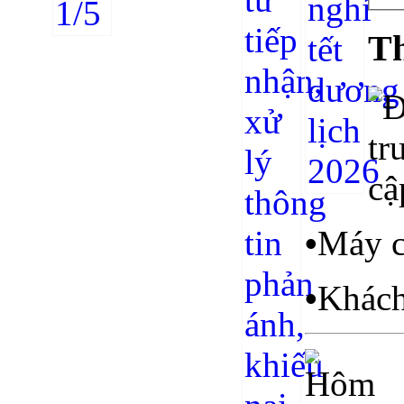
Th
•
Máy c
•
Khách