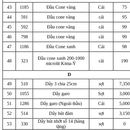
43
1185
Đầu Cone vàng
Cái
75
44
591
Đầu cone vàng
cái
95
45
592
Đầu cone vàng
cái
99
46
798
Đầu cone vàng
cái
99
47
1186
Đầu Cone xanh
Cái
98
Đầu cone xanh 200-1000
48
323
cái
190
microlit Kima-Ý
D
49
510
Dây 3 chia 25cm
sợi
7,350
50
1055
Dây garo
Sợi
3,000
51
1286
Dây garo (Ngoài thầu)
Cái
5,000
52
514
Dây hút đàm
sợi
3,150
Dây hút nhớt số 14 (hàng
53
330
sợi
0
tặng)