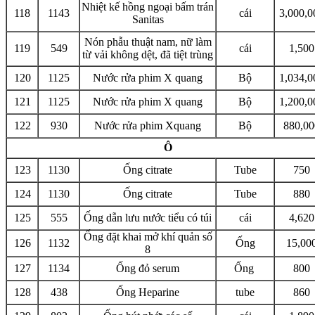
Nhiệt kế hồng ngoại bấm trán
118
1143
cái
3,000,0
Sanitas
Nón phẫu thuật nam, nữ làm
119
549
cái
1,500
từ vải không dệt, đã tiệt trùng
120
1125
Nước rửa phim X quang
Bộ
1,034,0
121
1125
Nước rửa phim X quang
Bộ
1,200,0
122
930
Nước rửa phim Xquang
Bộ
880,00
Ô
123
1130
Ống citrate
Tube
750
124
1130
Ống citrate
Tube
880
125
555
Ống dẫn lưu nước tiểu có túi
cái
4,620
Ống đặt khai mở khí quản số
126
1132
Ống
15,00
8
127
1134
Ống đỏ serum
Ống
800
128
438
Ống Heparine
tube
860