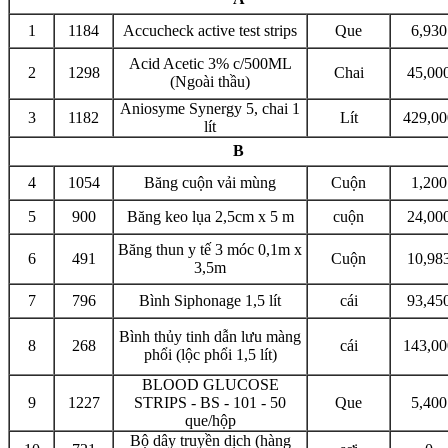
1
1184
Accucheck active test strips
Que
6,930
Acid Acetic 3% c/500ML
2
1298
Chai
45,00
(Ngoài thầu)
Aniosyme Synergy 5, chai 1
3
1182
Lít
429,00
lít
B
4
1054
Băng cuộn vải mùng
Cuộn
1,200
5
900
Băng keo lụa 2,5cm x 5 m
cuộn
24,00
Băng thun y tế 3 móc 0,1m x
6
491
Cuộn
10,98
3,5m
7
796
Bình Siphonage 1,5 lít
cái
93,45
Bình thủy tinh dẫn lưu màng
8
268
cái
143,00
phổi (lộc phổi 1,5 lít)
BLOOD GLUCOSE
9
1227
STRIPS - BS - 101 - 50
Que
5,400
que/hộp
Bộ dây truyền dịch (hàng