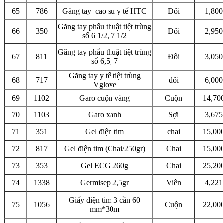
65
786
Găng tay cao su y tế HTC
Đôi
1,800
Găng tay phẩu thuật tiệt trùng
66
350
Đôi
2,950
số 6 1/2, 7 1/2
Găng tay phẩu thuật tiệt trùng
67
811
Đôi
3,050
số 6,5, 7
Găng tay y tế tiệt trùng
68
717
đôi
6,000
Vglove
69
1102
Garo cuộn vàng
Cuộn
14,70
70
1103
Garo xanh
Sợi
3,675
71
351
Gel điện tim
chai
15,00
72
817
Gel điện tim (Chai/250gr)
Chai
15,00
73
353
Gel ECG 260g
Chai
25,20
74
1338
Germisep 2,5gr
Viên
4,221
Giấy điện tim 3 cần 60
75
1056
Cuộn
22,00
mm*30m