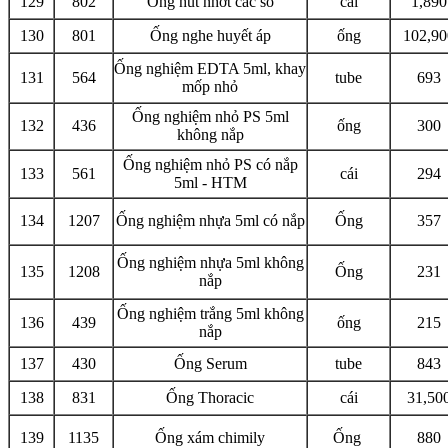
129
802
Ống hút nhớt các số
cái
1,890
130
801
Ống nghe huyết áp
ống
102,90
Ống nghiệm EDTA 5ml, khay
131
564
tube
693
mốp nhỏ
Ống nghiệm nhỏ PS 5ml
132
436
ống
300
không nắp
Ống nghiệm nhỏ PS có nắp
133
561
cái
294
5ml - HTM
134
1207
Ống nghiệm nhựa 5ml có nắp
Ống
357
Ống nghiệm nhựa 5ml không
135
1208
Ống
231
nắp
Ống nghiệm trắng 5ml không
136
439
ống
215
nắp
137
430
Ống Serum
tube
843
138
831
Ống Thoracic
cái
31,50
139
1135
Ống xám chimily
Ống
880