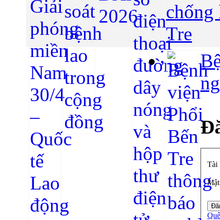
chống 
Tre
Bệ
ng
Đă
Tài
Mật
Quê