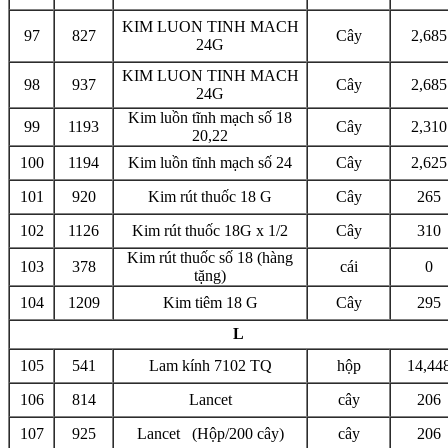
KIM LUON TINH MACH
97
827
Cây
2,685
24G
KIM LUON TINH MACH
98
937
Cây
2,685
24G
Kim luồn tĩnh mạch số 18
99
1193
Cây
2,310
20,22
100
1194
Kim luồn tĩnh mạch số 24
Cây
2,625
101
920
Kim rút thuốc 18 G
Cây
265
102
1126
Kim rút thuốc 18G x 1/2
Cây
310
Kim rút thuốc số 18 (hàng
103
378
cái
0
tặng)
104
1209
Kim tiêm 18 G
Cây
295
L
105
541
Lam kính 7102 TQ
hộp
14,44
106
814
Lancet
cây
206
107
925
Lancet (Hộp/200 cây)
cây
206