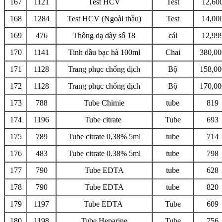
167
1121
Test HCV
Test
12,60
168
1284
Test HCV (Ngoài thầu)
Test
14,00
169
476
Thông dạ dày số 18
cái
12,99
170
1141
Tinh dầu bạc hà 100ml
Chai
380,00
171
1128
Trang phục chống dịch
Bộ
158,00
172
1128
Trang phục chống dịch
Bộ
170,00
173
788
Tube Chimie
tube
819
174
1196
Tube citrate
Tube
693
175
789
Tube citrate 0,38% 5ml
tube
714
176
483
Tube citrate 0.38% 5ml
tube
798
177
790
Tube EDTA
tube
628
178
790
Tube EDTA
tube
820
179
1197
Tube EDTA
Tube
609
180
1198
Tube Heparine
Tube
756