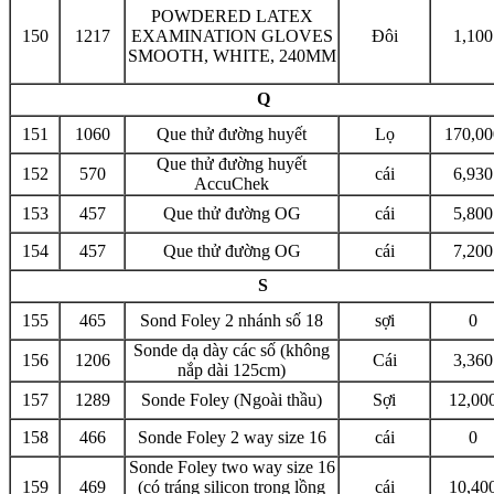
POWDERED LATEX
150
1217
EXAMINATION GLOVES
Đôi
1,100
SMOOTH, WHITE, 240MM
Q
151
1060
Que thử đường huyết
Lọ
170,00
Que thử đường huyết
152
570
cái
6,930
AccuChek
153
457
Que thử đường OG
cái
5,800
154
457
Que thử đường OG
cái
7,200
S
155
465
Sond Foley 2 nhánh số 18
sợi
0
Sonde dạ dày các số (không
156
1206
Cái
3,360
nắp dài 125cm)
157
1289
Sonde Foley (Ngoài thầu)
Sợi
12,00
158
466
Sonde Foley 2 way size 16
cái
0
Sonde Foley two way size 16
159
469
(có tráng silicon trong lồng
cái
10,40