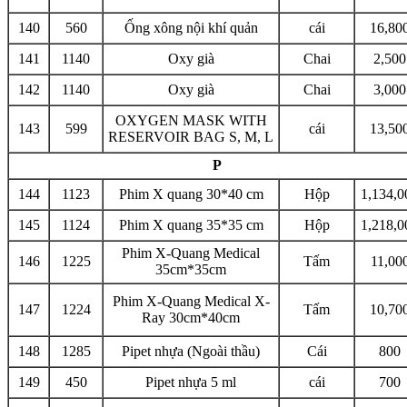
140
560
Ống xông nội khí quản
cái
16,80
141
1140
Oxy già
Chai
2,500
142
1140
Oxy già
Chai
3,000
OXYGEN MASK WITH
143
599
cái
13,50
RESERVOIR BAG S, M, L
P
144
1123
Phim X quang 30*40 cm
Hộp
1,134,0
145
1124
Phim X quang 35*35 cm
Hộp
1,218,0
Phim X-Quang Medical
146
1225
Tấm
11,00
35cm*35cm
Phim X-Quang Medical X-
147
1224
Tấm
10,70
Ray 30cm*40cm
148
1285
Pipet nhựa (Ngoài thầu)
Cái
800
149
450
Pipet nhựa 5 ml
cái
700