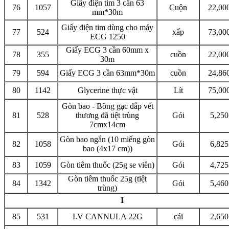
Giấy điện tim 3 cần 63
76
1057
Cuộn
22,00
mm*30m
Giấy điện tim dùng cho máy
77
524
xấp
73,00
ECG 1250
Giấy ECG 3 cần 60mm x
78
355
cuồn
22,00
30m
79
594
Giấy ECG 3 cần 63mm*30m
cuồn
24,86
80
1142
Glycerine thực vật
Lít
75,00
Gòn bao - Bông gạc đắp vết
81
528
thương đã tiệt trùng
Gói
5,250
7cmx14cm
Gòn bao ngắn (10 miếng gòn
82
1058
Gói
6,825
bao (4x17 cm))
83
1059
Gòn tiêm thuốc (25g se viên)
Gói
4,725
Gòn tiêm thuốc 25g (tiệt
84
1342
Gói
5,460
trùng)
I
85
531
I.V CANNULA 22G
cái
2,650