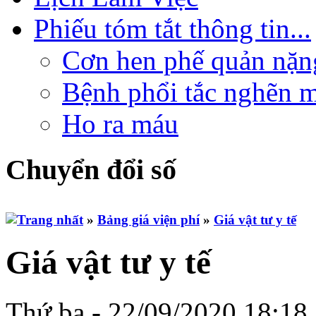
Phiếu tóm tắt thông tin...
Cơn hen phế quản nặng
Bệnh phổi tắc nghẽn m
Ho ra máu
Chuyển đổi số
»
Bảng giá viện phí
»
Giá vật tư y tế
Giá vật tư y tế
Thứ ba - 22/09/2020 18:18