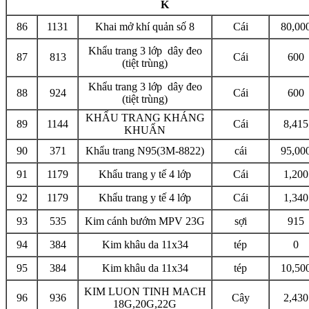
K
86
1131
Khai mở khí quản số 8
Cái
80,00
Khẩu trang 3 lớp dây đeo
87
813
Cái
600
(tiệt trùng)
Khẩu trang 3 lớp dây đeo
88
924
Cái
600
(tiệt trùng)
KHẨU TRANG KHÁNG
89
1144
Cái
8,415
KHUẨN
90
371
Khẩu trang N95(3M-8822)
cái
95,00
91
1179
Khẩu trang y tế 4 lớp
Cái
1,200
92
1179
Khẩu trang y tế 4 lớp
Cái
1,340
93
535
Kim cánh bướm MPV 23G
sợi
915
94
384
Kim khâu da 11x34
tép
0
95
384
Kim khâu da 11x34
tép
10,50
KIM LUON TINH MACH
96
936
Cây
2,430
18G,20G,22G