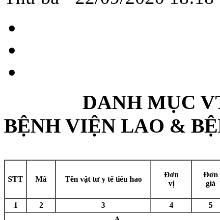
DANH MỤC VT
BỆNH VIỆN LAO & BỆ
Đơn
Đơn
STT
Mã
Tên vật tư y tế tiêu hao
vị
giá
1
2
3
4
5
A