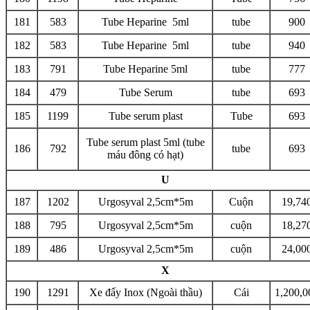
181
583
Tube Heparine 5ml
tube
900
182
583
Tube Heparine 5ml
tube
940
183
791
Tube Heparine 5ml
tube
777
184
479
Tube Serum
tube
693
185
1199
Tube serum plast
Tube
693
Tube serum plast 5ml (tube
186
792
tube
693
máu đông có hạt)
U
187
1202
Urgosyval 2,5cm*5m
Cuộn
19,74
188
795
Urgosyval 2,5cm*5m
cuộn
18,27
189
486
Urgosyval 2,5cm*5m
cuộn
24,00
X
190
1291
Xe đẩy Inox (Ngoài thầu)
Cái
1,200,0