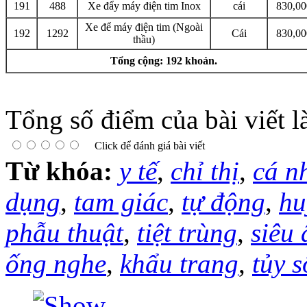
191
488
Xe đẩy máy điện tim Inox
cái
830,00
Xe để máy điện tim (Ngoài
192
1292
Cái
830,00
thầu)
Tổng cộng: 192 khoản.
Tổng số điểm của bài viết l
Click để đánh giá bài viết
Từ khóa:
y tế
,
chỉ thị
,
cá n
dụng
,
tam giác
,
tự động
,
hu
phẫu thuật
,
tiệt trùng
,
siêu
ống nghe
,
khẩu trang
,
tủy 