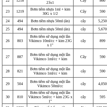
22
1218
Cây
860
23x1
Bơm tiêm nhựa 1ml + kim
23
1219
Cây
590
30G x 1/2
24
494
Bơm tiêm nhựa 50ml (ăn)
cây
5,250
25
494
Bơm tiêm nhựa 50ml (ăn)
cây
5,670
Bơm tiêm sử dụng một lần
26
803
Vikimco 10ml/cc + kim 23G
cây
899
x 1''
Bơm tiêm sử dụng một lần
27
887
Cây
590
Vikimco 1ml/cc + kim
Bơm tiêm sử dụng một lần
28
821
cây
590
Vikimco 1ml/cc + kim
Bơm tiêm sử dụng một lần
29
504
cây
4,050
Vikimco 50ml/cc
Bơm tiêm sử dụng một lần
30
810
Vikimco 5ml/cc + kim 23G x
cây
595
1''