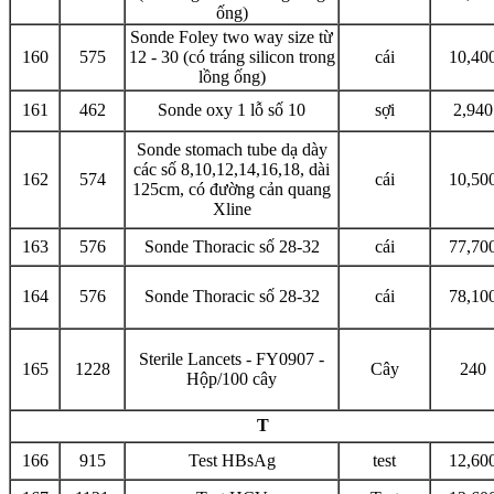
ống)
Sonde Foley two way size từ
160
575
12 - 30 (có tráng silicon trong
cái
10,40
lồng ống)
161
462
Sonde oxy 1 lỗ số 10
sợi
2,940
Sonde stomach tube dạ dày
các số 8,10,12,14,16,18, dài
162
574
cái
10,50
125cm, có đường cản quang
Xline
163
576
Sonde Thoracic số 28-32
cái
77,70
164
576
Sonde Thoracic số 28-32
cái
78,10
Sterile Lancets - FY0907 -
165
1228
Cây
240
Hộp/100 cây
T
166
915
Test HBsAg
test
12,60