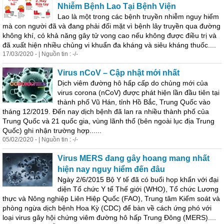
Nhiễm Bệnh Lao Tại Bệnh Viện
Lao là một trong các bệnh truyền nhiễm nguy hiểm
mà con người đã và đang phải đối mặt vì bệnh lây truyền qua đường
không khí, có khả năng gây tử vong cao nếu không được điều trị và
đã xuất hiện nhiều chủng vi khuẩn đa kháng và siêu kháng thuốc....
17/03/2020 - | Nguồn tin : -/-
Virus nCoV – Cập nhật mới nhất
Dịch viêm đường hô hấp cấp do chủng mới của
virus corona (nCoV) được phát hiện lần đầu tiên tại
thành phố Vũ Hán, tỉnh Hồ Bắc,
Trung
Quốc vào
tháng 12/2019. Đến nay dịch bệnh đã lan ra nhiều thành phố của
Trung
Quốc và 21 quốc gia, vùng lãnh thổ (bên ngoài lục địa
Trung
Quốc) ghi nhận trường hợp......
05/02/2020 - | Nguồn tin : -/-
Virus MERS đang gây hoang mang nhất
hiện nay nguy hiểm đến đâu
Ngày 2/6/2015 Bộ Y tế đã có buổi họp khẩn với đại
diện Tổ chức Y tế Thế giới (WHO), Tổ chức Lương
thực và Nông nghiệp Liên Hiệp Quốc (FAO),
Trung
tâm Kiểm soát và
phòng ngừa dịch bệnh Hoa Kỳ (CDC) để bàn về cách ứng phó với
loại virus gây hội chứng viêm đường hô hấp
Trung
Đông (MERS)....