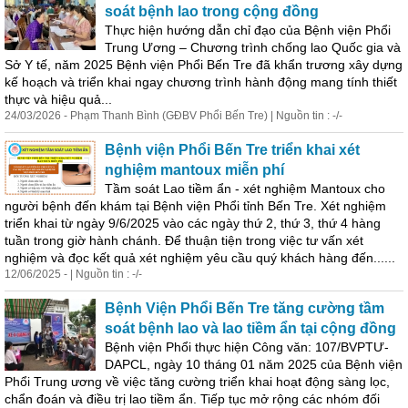
soát bệnh lao trong cộng đồng
Thực
hiện
hướng dẫn chỉ đạo của Bệnh viện Phổi
Trung Ương – Chương trình chống lao Quốc gia và
Sở Y tế, năm 2025 Bệnh viện Phổi Bến Tre đã khẩn trương xây dựng
kế hoạch và triển khai ngay chương trình hành động mang tính thiết
thực và hiệu quả...
24/03/2026 - Phạm Thanh Bình (GĐBV Phổi Bến Tre) | Nguồn tin : -/-
Bệnh viện Phổi Bến Tre triển khai xét
nghiệm mantoux miễn phí
Tầm soát Lao tiềm ẩn - xét nghiệm Mantoux cho
người bệnh đến khám tại Bệnh viện Phổi tỉnh Bến Tre. Xét nghiệm
triển khai từ ngày 9/6/2025 vào các ngày thứ 2, thứ 3, thứ 4 hàng
tuần trong giờ hành chánh. Để thuận tiện trong việc tư vấn xét
nghiệm và đọc kết quả xét nghiệm yêu cầu quý khách hàng đến......
12/06/2025 - | Nguồn tin : -/-
Bệnh Viện Phổi Bến Tre tăng cường tầm
soát bệnh lao và lao tiềm ẩn tại cộng đồng
Bệnh viện Phổi thực
hiện
Công văn: 107/BVPTƯ-
DAPCL, ngày 10 tháng 01 năm 2025 của Bệnh viện
Phổi Trung ương về việc tăng cường triển khai hoạt động sàng lọc,
chẩn đoán và điều trị lao tiềm ẩn. Tiếp tục mở rộng các nhóm đối