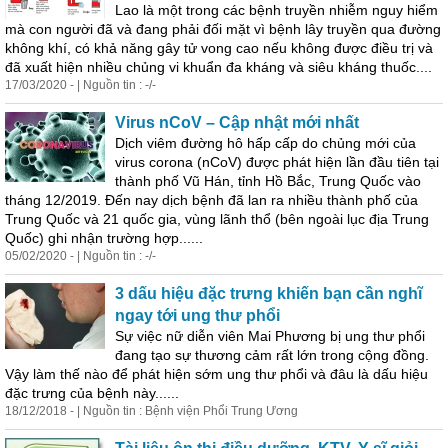
Lao là một trong các bệnh truyền nhiễm nguy hiểm
mà con người đã và đang phải đối mặt vì bệnh lây truyền qua đường
không khí, có khả năng gây tử vong cao nếu không được điều trị và
đã xuất
hiện
nhiều chủng vi khuẩn đa kháng và siêu kháng thuốc....
17/03/2020 - | Nguồn tin : -/-
Virus nCoV – Cập nhật mới nhất
Dịch viêm đường hô hấp cấp do chủng mới của
virus corona (nCoV) được
phát
hiện
lần đầu tiên tại
thành phố Vũ Hán, tỉnh Hồ Bắc, Trung Quốc vào
tháng 12/2019. Đến nay dịch bệnh đã lan ra nhiều thành phố của
Trung Quốc và 21 quốc gia, vùng lãnh thổ (bên ngoài lục địa Trung
Quốc) ghi nhận trường hợp......
05/02/2020 - | Nguồn tin : -/-
3 dấu hiệu đặc trưng khiến bạn cần nghĩ
ngay tới ung thư phổi
Sự việc nữ diễn viên Mai Phương bị ung thư phổi
đang tạo sự thương cảm rất lớn trong cộng đồng.
Vậy làm thế nào để
phát
hiện
sớm ung thư phổi và đâu là dấu hiệu
đặc trưng của bệnh này......
18/12/2018 - | Nguồn tin : Bệnh viện Phổi Trung Ương