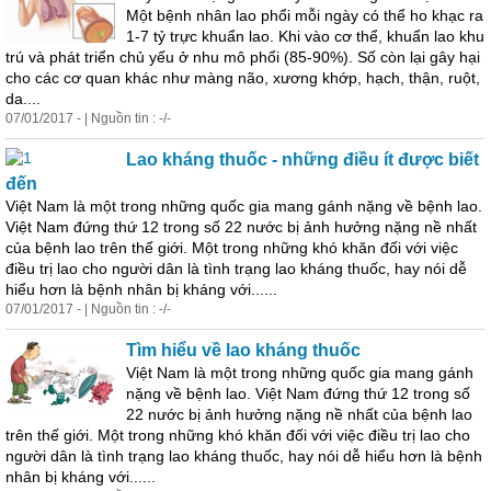
Một bệnh nhân lao phổi mỗi ngày có thể ho khạc ra
1-7 tỷ trực khuẩn lao. Khi vào cơ thể, khuẩn lao khu
trú và
phát
triển chủ yếu ở nhu mô phổi (85-90%). Số còn lại gây hại
cho các cơ quan khác như màng não, xương khớp, hạch, thận, ruột,
da....
07/01/2017 - | Nguồn tin : -/-
Lao kháng thuốc - những điều ít được biết
đến
Việt Nam là một trong những quốc gia mang gánh nặng về bệnh lao.
Việt Nam đứng thứ 12 trong số 22 nước bị ảnh hưởng nặng nề nhất
của bệnh lao trên thế giới. Một trong những khó khăn đối với việc
điều trị lao cho người dân là tình trạng lao kháng thuốc, hay nói dễ
hiểu hơn là bệnh nhân bị kháng với......
07/01/2017 - | Nguồn tin : -/-
Tìm hiểu về lao kháng thuốc
Việt Nam là một trong những quốc gia mang gánh
nặng về bệnh lao. Việt Nam đứng thứ 12 trong số
22 nước bị ảnh hưởng nặng nề nhất của bệnh lao
trên thế giới. Một trong những khó khăn đối với việc điều trị lao cho
người dân là tình trạng lao kháng thuốc, hay nói dễ hiểu hơn là bệnh
nhân bị kháng với......