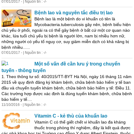
07/01/2017 - | Nguồn tin : -/-
Bệnh lao và nguyên tắc điều trị lao
Bệnh lao là một bệnh do vi khuẩn có tên là
Mycobacteria.tuberculosis gây nên, bệnh biểu
hiện
chủ yếu ở phổi, ngoài ra có thể gây bệnh ở bất cứ một cơ quan nào
khác, lứa tuổi chủ yếu bị bệnh là người lớn, nam bị nhiều hơn nữ,
những người có yếu tố nguy cơ, suy giảm miễn dịch có khả năng bị
bệnh nhiều......
07/01/2017 - | Nguồn tin : -/-
Một số vấn đề cần lưu ý trong chuyển
tuyến - thông tuyến
1. Theo thông tư số: 40/2015/TT-BYT Hà Nội, ngày 16 tháng 11 năm
2015 về quy định đăng ký khám bệnh, chữa bệnh bảo hiểm y tế ban
đầu và chuyển tuyến khám bệnh, chữa bệnh bảo hiểm y tế: Điều 11.
Các trường hợp được xác định là đúng tuyến khám bệnh, chữa bệnh
bảo hiểm y tế....
11/10/2016 - | Nguồn tin : -/-
Vitamin C - kẻ thù của khuẩn lao
Vitamin C có thể giết chết vi khuẩn lao đa kháng
thuốc trong phòng thí nghiệm, đây là kết quả được
các nhà khoa học tại Trường cao đẳng Y dược Albert Einstein, thuộc