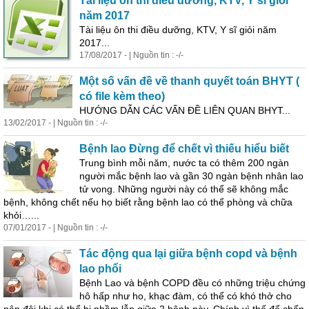
Tài liệu ôn thi điều dưỡng, KTV, Y sĩ giỏi
năm 2017
Tài liệu ôn thi điều dưỡng, KTV, Y sĩ giỏi năm
2017...
17/08/2017 - | Nguồn tin : -/-
Một số vấn đề về thanh quyết toán BHYT (
có file kèm theo)
HƯỚNG DẪN CÁC VẤN ĐỀ LIÊN QUAN BHYT...
13/02/2017 - | Nguồn tin : -/-
Bệnh lao Đừng để chết vì thiếu hiểu biết
Trung bình mỗi năm, nước ta có thêm 200 ngàn
người mắc bệnh lao và gần 30 ngàn bệnh nhân lao
tử vong. Những người này có thể sẽ không mắc
bệnh, không chết nếu họ biết rằng bệnh lao có thể phòng và chữa
khỏi…...
07/01/2017 - | Nguồn tin : -/-
Tác động qua lại giữa bệnh copd và bệnh
lao phổi
Bệnh Lao và bệnh COPD đều có những triệu chứng
hô hấp như ho, khạc đàm, có thể có khó thở cho