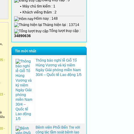
Đang truy cập : 3
•
Máy chủ tìm kiếm : 1
•
Khách viếng thăm : 2
Hôm nay : 148
Tháng hiện tại : 13714
Tổng lượt truy cập :
34890636
u,
Tin mới nhất
25 -
Thông báo nghỉ lễ Giỗ Tổ
Hùng Vương và kỷ niệm
Ngày Giải phóng miền Nam
30/4 – Quốc tế Lao động 1/5
t
23 -
ặt
điều
Bệnh viện Phổi Bến Tre với
20 -
công tác tầm soát bệnh lao