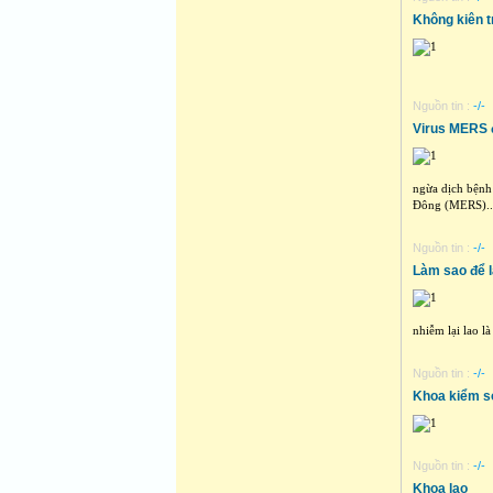
Không kiên tr
Nguồn tin :
-/-
Virus MERS 
ngừa dịch bệnh
Đông (MERS)..
Nguồn tin :
-/-
Làm sao để l
nhiễm lại lao là
Nguồn tin :
-/-
Khoa kiểm s
Nguồn tin :
-/-
Khoa lao