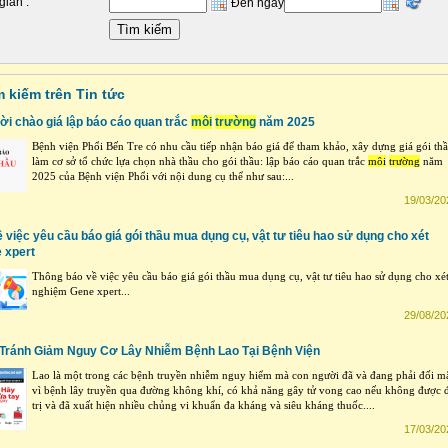
gian :
Đến ngày
m kiếm trên Tin tức
i chào giá lập báo cáo quan trắc
môi
trường
năm 2025
Bệnh viện Phổi Bến Tre có nhu cầu tiếp nhận báo giá để tham khảo, xây dựng giá gói thầ
làm cơ sở tổ chức lựa chọn nhà thầu cho gói thầu: lập báo cáo quan trắc
môi
trường
năm
2025 của Bệnh viện Phổi với nội dung cụ thể như sau:...
19/03/20
 việc yêu cầu báo giá gói thầu mua dụng cụ, vật tư tiêu hao sử dụng cho xét
 xpert
Thông báo về việc yêu cầu báo giá gói thầu mua dụng cụ, vật tư tiêu hao sử dụng cho xé
nghiệm Gene xpert...
29/08/20
Tránh Giảm Nguy Cơ Lây Nhiễm Bệnh Lao Tại Bệnh Viện
Lao là một trong các bệnh truyền nhiễm nguy hiểm mà con người đã và đang phải đối m
vì bệnh lây truyền qua đường không khí, có khả năng gây tử vong cao nếu không được 
trị và đã xuất hiện nhiều chủng vi khuẩn đa kháng và siêu kháng thuốc....
17/03/20