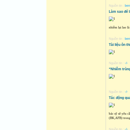
Nguồn tin :
ben
Làm sao để l
nhiễm lại lao là
Nguồn tin :
ben
Tài liệu ôn t
Nguồn tin :
-/-
“Nhiễm trùng
Nguồn tin :
-/-
Tác động qua
bác sỹ sẽ yêu c
(BK,AFB) trong.
Nguồn tin :
-/-