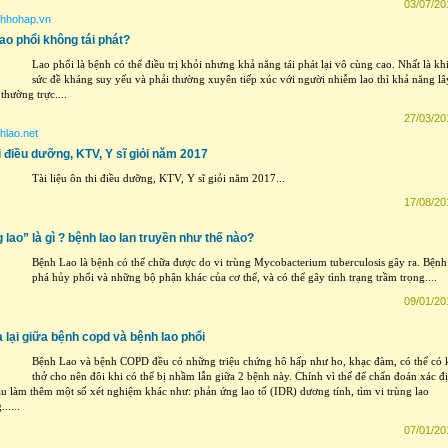
03/07/20
hhohap.vn
ao phổi không tái phát?
Lao phổi là bệnh có thể điều trị khỏi nhưng khả năng tái phát lại vô cùng cao. Nhất là kh
sức đề kháng suy yếu và phải thường xuyên tiếp xúc với người nhiễm lao thì khả năng lâ
 thường trực....
27/03/20
hlao.net
hi điều dưỡng, KTV, Y sĩ giỏi năm 2017
Tài liệu ôn thi điều dưỡng, KTV, Y sĩ giỏi năm 2017...
17/08/20
 lao” là gì ? bệnh lao lan truyền như thế nào?
Bệnh Lao là bệnh có thể chữa được do vi trùng Mycobacterium tuberculosis gây ra. Bệnh
phá hủy phổi và những bộ phận khác của cơ thể, và có thể gây tình trạng trầm trọng....
09/01/20
 lại giữa bệnh copd và bệnh lao phổi
Bệnh Lao và bệnh COPD đều có những triệu chứng hô hấp như ho, khạc đàm, có thể có 
thở cho nên đôi khi có thể bị nhầm lẫn giữa 2 bệnh này. Chính vì thế để chẩn đoán xác đ
ầu làm thêm một số xét nghiệm khác như: phản ứng lao tố (IDR) dương tính, tìm vi trùng lao
.....
07/01/20