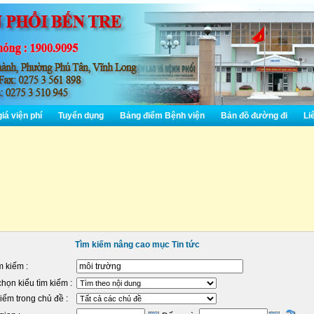
iá viện phí
Tuyển dụng
Bảng điểm Bệnh viện
Bản đồ đường đi
Liê
Tìm kiếm nâng cao mục Tin tức
m kiếm :
họn kiểu tìm kiếm :
iếm trong chủ đề :