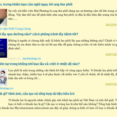
ặc trưng khiến bạn cần nghĩ ngay tới ung thư phổi
Sự việc nữ diễn viên Mai Phương bị ung thư phổi đang tạo sự thương cảm rất lớn trong 
đồng. Vậy làm thế nào để phát hiện sớm ung thư phổi và đâu là dấu hiệu đặc trưng của 
này......
18/12/20
h viện Phổi Trung Ương
i lây qua đường nào? cách phòng tránh lây bệnh tốt?
Không ít người có chung thắc mắc là bệnh lao phổi lây qua những đường nào? Chính vì 
chúng tôi xin được đưa ra câu trả lời sau đây để giúp chúng ta bảo vệ sức khỏe mình và g
đình nhé!...
03/07/20
Nguồn tin :
benhhohap.vn
tồn tại trong không khí bao lâu và chết ở nhiệt độ nào?
Lao phổi là một trong những căn bệnh hô hấp vô cùng nguy hiểm. Vi khuẩn lao phát tri
nhanh hay chậm, nhiều hay ít sẽ phụ thuộc rất nhiều vào 3 yếu tố chính, đó là nhiệt độ, đ
kiện ẩm ướt và bóng tối....
03/07/20
hhohap.vn
là gì? hình ảnh, cấu tạo và tổng hợp tài liệu hữu ích
Vi khuẩn lao là nguyên nhân chính gây nên bệnh lao phổi tại Việt Nam và trên thế giới. 
bạn có biết vi khuẩn lao là gì? Cấu tạo vi trùng lao là như thế nào không? Tổng hợp hình
 vi khuẩn lao Mycobacterium tuberculosis sau đây sẽ giúp chúng ta hiểu rõ hơn về loại vi khuẩn 