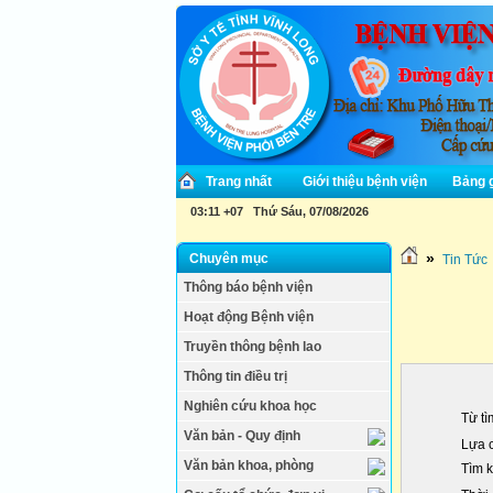
Trang nhất
Giới thiệu bệnh viện
Bảng g
03:11 +07 Thứ Sáu, 07/08/2026
»
Chuyên mục
Tin Tức
Thông báo bệnh viện
Hoạt động Bệnh viện
Truyền thông bệnh lao
Thông tin điều trị
Nghiên cứu khoa học
Từ tì
Văn bản - Quy định
Lựa c
Văn bản khoa, phòng
Tìm k