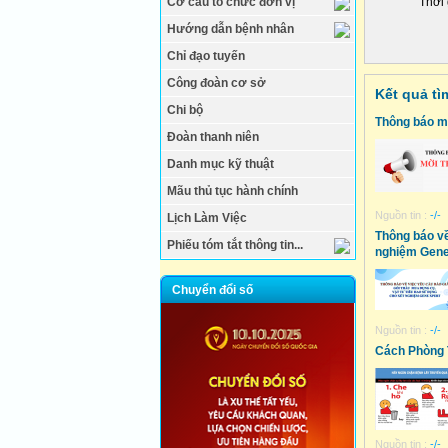
Cơ cấu tổ chức đơn vị
Thời 
Hướng dẫn bệnh nhân
Chỉ đạo tuyến
Công đoàn cơ sở
Kết quả tì
Chi bộ
Thông báo mờ
Đoàn thanh niên
Danh mục kỹ thuật
Mãu thủ tục hành chính
Nguồn tin :
-/-
Lịch Làm Việc
Thông báo về
Phiếu tóm tắt thông tin...
nghiệm Gene
Chuyển đổi số
Nguồn tin :
-/-
Cách Phòng 
Nguồn tin :
-/-