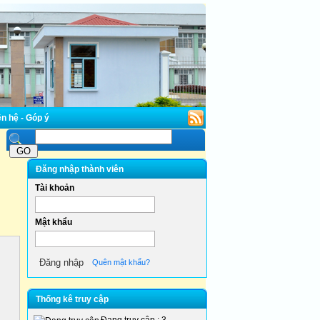
n hệ - Góp ý
Đăng nhập thành viên
Tài khoản
Mật khẩu
Quên mật khẩu?
Thống kê truy cập