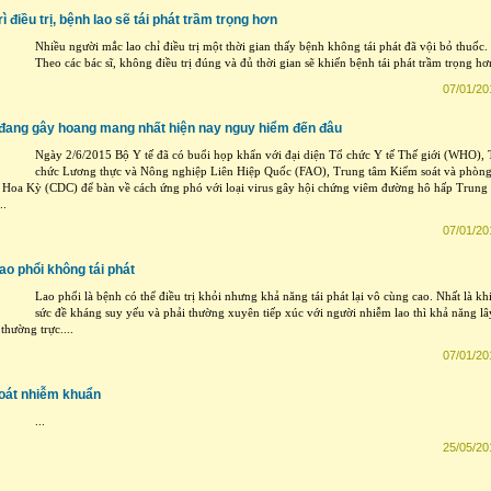
ì điều trị, bệnh lao sẽ tái phát trầm trọng hơn
Nhiều người mắc lao chỉ điều trị một thời gian thấy bệnh không tái phát đã vội bỏ thuốc.
Theo các bác sĩ, không điều trị đúng và đủ thời gian sẽ khiến bệnh tái phát trầm trọng hơn
07/01/20
đang gây hoang mang nhất hiện nay nguy hiểm đến đâu
Ngày 2/6/2015 Bộ Y tế đã có buổi họp khẩn với đại diện Tổ chức Y tế Thế giới (WHO),
chức Lương thực và Nông nghiệp Liên Hiệp Quốc (FAO), Trung tâm Kiểm soát và phòn
 Hoa Kỳ (CDC) để bàn về cách ứng phó với loại virus gây hội chứng viêm đường hô hấp Trung
..
07/01/20
ao phổi không tái phát
Lao phổi là bệnh có thể điều trị khỏi nhưng khả năng tái phát lại vô cùng cao. Nhất là kh
sức đề kháng suy yếu và phải thường xuyên tiếp xúc với người nhiễm lao thì khả năng lâ
 thường trực....
07/01/20
oát nhiễm khuẩn
...
25/05/20