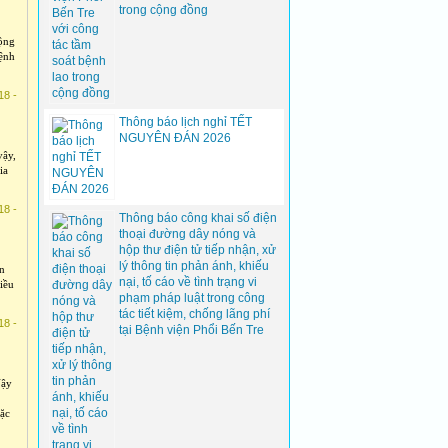
trong cộng đồng
cộng
bệnh
18 -
Thông báo lịch nghỉ TẾT
NGUYÊN ĐÁN 2026
vậy,
ia
18 -
Thông báo công khai số điện
thoại đường dây nóng và
hộp thư điện tử tiếp nhận, xử
lý thông tin phản ánh, khiếu
ển
nại, tố cáo về tình trạng vi
iều
phạm pháp luật trong công
tác tiết kiệm, chống lãng phí
18 -
tại Bệnh viện Phổi Bến Tre
Vậy
đặc