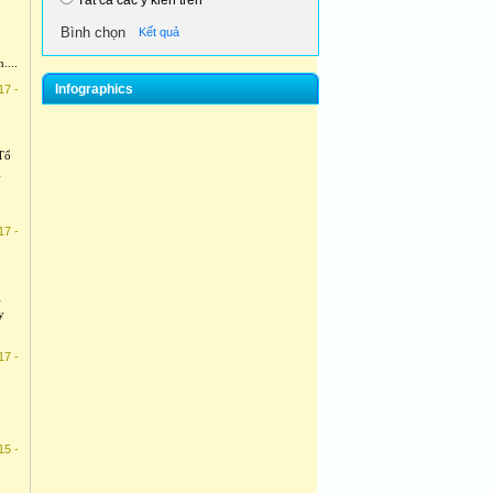
Tất cả các ý kiến trên
Kết quả
....
Infographics
17 -
 Tổ
g
17 -
i
y
17 -
15 -