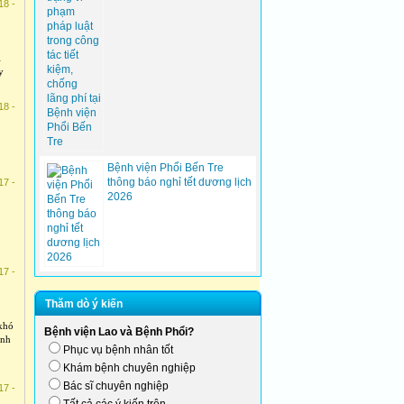
18 -
i
y
18 -
Bệnh viện Phổi Bến Tre
thông báo nghỉ tết dương lịch
17 -
2026
17 -
Thăm dò ý kiến
khó
Bệnh viện Lao và Bệnh Phổi?
ịnh
Phục vụ bệnh nhân tốt
Khám bệnh chuyên nghiệp
Bác sĩ chuyên nghiệp
17 -