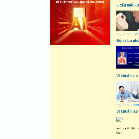
3 dấu hiệu đ
Nguồn tin :
Bện
Bệnh lao phổ
Vi khuẩn lao 
Nguồn tin :
ben
Vi khuẩn lao 
ảnh và tài liệu
biệt......