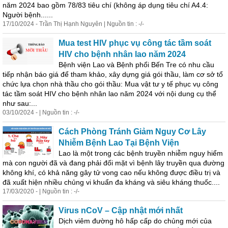
năm 2024
bao
gồm
78/83 tiêu chí (không áp dụng tiêu chí A4.4:
Người bệnh......
17/10/2024 - Trần Thị Hạnh Nguyên | Nguồn tin : -/-
Mua test HIV phục vụ công tác tầm soát
HIV cho bệnh nhân lao năm 2024
Bệnh viện Lao và Bệnh phổi Bến Tre có nhu cầu
tiếp nhận báo giá để tham khảo, xây dựng giá gói thầu, làm cơ sở tổ
chức lựa chọn nhà thầu cho gói thầu: Mua vật tư y tế phục vụ công
tác tầm soát HIV cho bệnh nhân lao năm 2024 với nội dung cụ thể
như sau:...
03/10/2024 - | Nguồn tin : -/-
Cách Phòng Tránh Giảm Nguy Cơ Lây
Nhiễm Bệnh Lao Tại Bệnh Viện
Lao là một trong các bệnh truyền nhiễm nguy hiểm
mà con người đã và đang phải đối mặt vì bệnh lây truyền qua đường
không khí, có khả năng gây tử vong cao nếu không được điều trị và
đã xuất hiện nhiều chủng vi khuẩn đa kháng và siêu kháng thuốc....
17/03/2020 - | Nguồn tin : -/-
Virus nCoV – Cập nhật mới nhất
Dịch viêm đường hô hấp cấp do chủng mới của