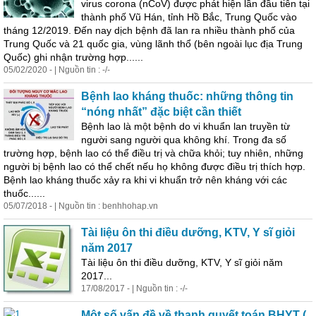
virus corona (nCoV) được phát hiện lần đầu tiên tại
thành phố Vũ Hán, tỉnh Hồ Bắc, Trung Quốc vào
tháng 12/2019. Đến nay dịch bệnh đã lan ra nhiều thành phố của
Trung Quốc và 21 quốc gia, vùng lãnh thổ (bên ngoài lục địa Trung
Quốc) ghi nhận trường hợp......
05/02/2020 - | Nguồn tin : -/-
Bệnh lao kháng thuốc: những thông tin
“nóng nhất” đặc biệt cần thiết
Bệnh lao là một bệnh do vi khuẩn lan truyền từ
người sang người qua không khí. Trong đa số
trường hợp, bệnh lao có thể điều trị và chữa khỏi; tuy nhiên, những
người bị bệnh lao có thể chết nếu họ không được điều trị thích hợp.
Bệnh lao kháng thuốc xảy ra khi vi khuẩn trở nên kháng với các
thuốc......
05/07/2018 - | Nguồn tin : benhhohap.vn
Tài liệu ôn thi điều dưỡng, KTV, Y sĩ giỏi
năm 2017
Tài liệu ôn thi điều dưỡng, KTV, Y sĩ giỏi năm
2017...
17/08/2017 - | Nguồn tin : -/-
Một số vấn đề về thanh quyết toán BHYT (