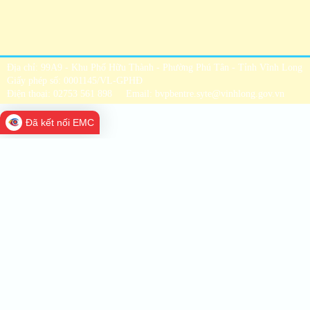
Địa chỉ: 99A9 - Khu Phố Hữu Thành - Phường Phú Tân - Tỉnh Vĩnh Long
Giấy phép số: 0001145/VL-GPHĐ
Điện thoại: 02753 561 898 Email: bvpbentre.syte@vinhlong.gov.vn
Đã kết nối EMC