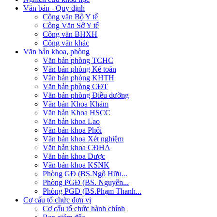
Văn bản - Quy định
Công văn Bộ Y tế
Công Văn Sở Y tế
Công văn BHXH
Công văn khác
Văn bản khoa, phòng
Văn bản phòng TCHC
Văn bản phòng Kế toán
Văn bản phòng KHTH
Văn bản phòng CĐT
Văn bản phòng Điều dưỡng
Văn bản Khoa Khám
Văn bản Khoa HSCC
Văn bản khoa Lao
Văn bản khoa Phổi
Văn bản khoa Xét nghiệm
Văn bản khoa CĐHA
Văn bản khoa Dược
Văn bản khoa KSNK
Phòng GĐ (BS.Ngô Hữu...
Phòng PGĐ (BS. Nguyễn...
Phòng PGĐ (BS.Phạm Thanh...
Cơ cấu tổ chức đơn vị
Cơ cấu tổ chức hành chính