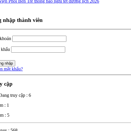
iện Phổi Bến Tre thông báo nghỉ tết dương lịch 2026
 nhập thành viên
 khoản
 khẩu
n mật khẩu?
y cập
Đang truy cập : 6
m : 1
m : 5
nay : 568