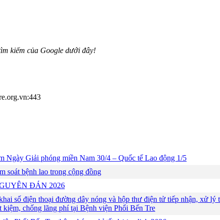
tìm kiếm của Google dưới đây!
re.org.vn:443
m Ngày Giải phóng miền Nam 30/4 – Quốc tế Lao động 1/5
ầm soát bệnh lao trong cộng đồng
T NGUYÊN ĐÁN 2026
ai số điện thoại đường dây nóng và hộp thư điện tử tiếp nhận, xử lý th
ết kiệm, chống lãng phí tại Bệnh viện Phổi Bến Tre