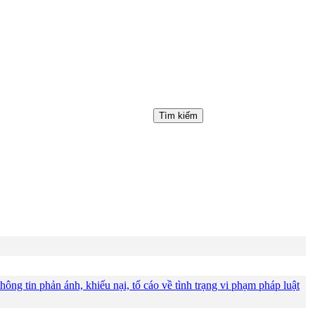
ông tin phản ánh, khiếu nại, tố cáo về tình trạng vi phạm pháp luật