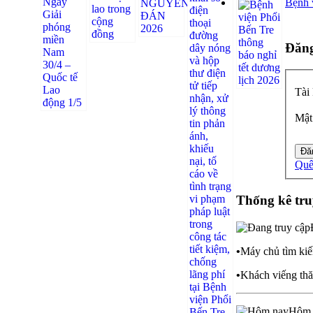
Bệnh v
Đăng
Tài
Mật
Quê
Thống kê tru
•
Máy chủ tìm kiế
•
Khách viếng thă
Hôm 