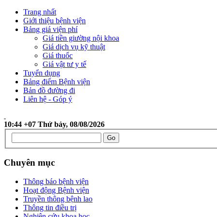
Trang nhất
Giới thiệu bệnh viện
Bảng giá viện phí
Giá tiền giường nội khoa
Giá dịch vụ kỹ thuật
Giá thuốc
Giá vật tư y tế
Tuyển dụng
Bảng điểm Bệnh viện
Bản đồ đường đi
Liên hệ - Góp ý
10:44 +07 Thứ bảy, 08/08/2026
Chuyên mục
Thông báo bệnh viện
Hoạt động Bệnh viện
Truyền thông bệnh lao
Thông tin điều trị
Nghiên cứu khoa học