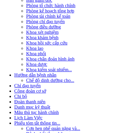
Ban giám đốc
Phòng tổ chức hành chính
Phòng kế hoạch tổng hợp
Phòng tài chính kế toán
Phòng chỉ đạo tuyến
Phòng điều dưỡng
Khoa xét nghiệm
Khoa khám bệnh
Khoa hồi sức cấp cứu
Khoa lao
Khoa phổi
Khoa chẩn đoán hình ảnh
Khoa dược
Khoa kiểm soát nhiểm...
Hướng dẫn bệnh nhân
Chế độ dinh dưỡng cho...
Chỉ đạo tuyến
Công đoàn cơ sở
Chi bộ
Đoàn thanh niên
Danh mục kỹ thuật
Mãu thủ tục hành chính
Lịch Làm Việc
Phiếu tóm tắt thông tin...
Cơn hen phế quản nặng và...